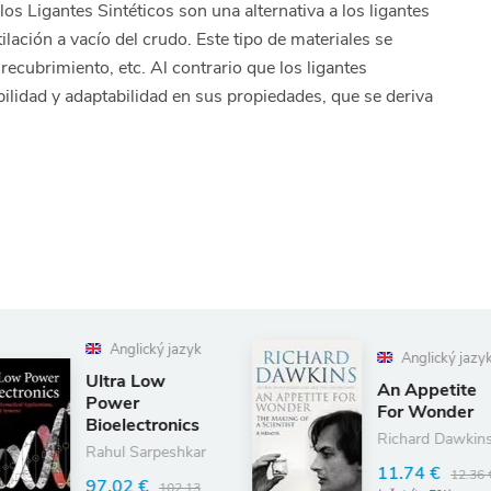
los Ligantes Sintéticos son una alternativa a los ligantes
lación a vacío del crudo. Este tipo de materiales se
ecubrimiento, etc. Al contrario que los ligantes
ilidad y adaptabilidad en sus propiedades, que se deriva
jazyk
Anglický jazyk
An Appetite
For Wonder
nics
Richard Dawkins
shkar
11.74 €
12.36 €
02.13