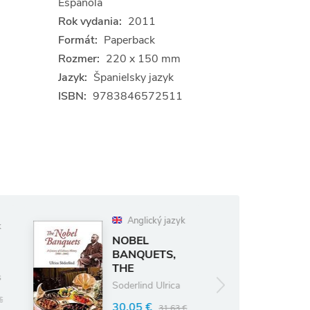
Española
Rok vydania:
2011
Formát:
Paperback
Rozmer:
220 x 150 mm
Jazyk:
Španielsky jazyk
ISBN:
9783846572511
Anglický jazyk
Anglický jazyk
NOBEL
The God
BANQUETS,
Equation
THE
Michio Kaku
Soderlind Ulrica
13.21 €
13.90 €
30.05 €
31.63 €