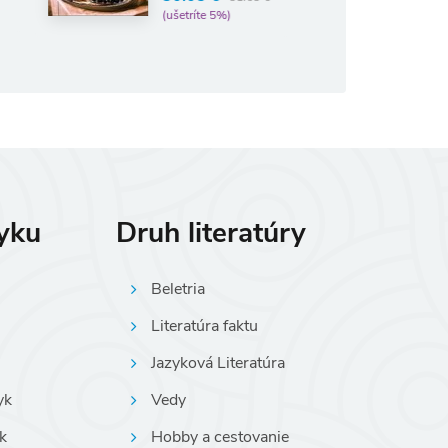
(ušetríte 5%)
(ušetríte 5%)
zyku
Druh literatúry
Beletria
Literatúra faktu
Jazyková Literatúra
yk
Vedy
k
Hobby a cestovanie