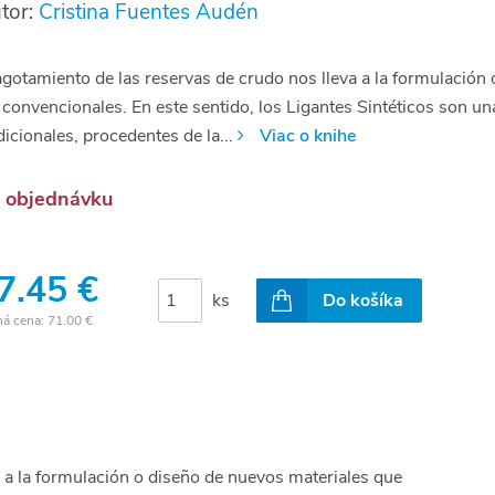
tor:
Cristina Fuentes Audén
agotamiento de las reservas de crudo nos lleva a la formulación
 convencionales. En este sentido, los Ligantes Sintéticos son una
dicionales, procedentes de la...
Viac o knihe
 objednávku
7.45 €
ks
Do košíka
ná cena:
71.00 €
a a la formulación o diseño de nuevos materiales que