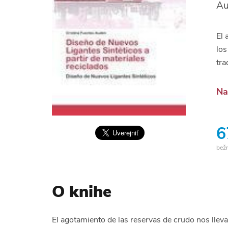
Au
El 
los
tra
Na
6
bež
O knihe
El agotamiento de las reservas de crudo nos llev