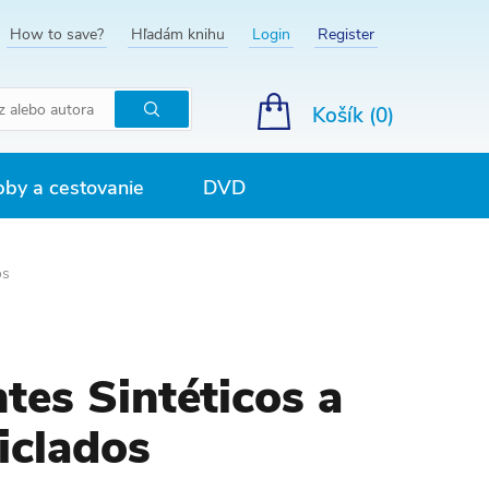
How to save?
Hľadám knihu
Login
Register
Košík (
0
)
Hľadať
by a cestovanie
DVD
os
tes Sintéticos a
iclados