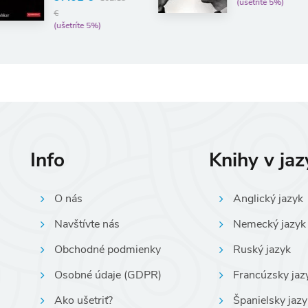
(ušetríte 5%)
Info
Knihy v ja
O nás
Anglický jazyk
Navštívte nás
Nemecký jazyk
Obchodné podmienky
Ruský jazyk
Osobné údaje (GDPR)
Francúzsky jaz
Ako ušetriť?
Španielsky jazy