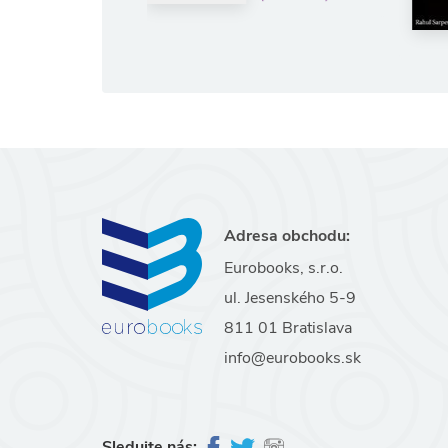
€
(ušetríte 5%)
Adresa obchodu:
Eurobooks, s.r.o.
ul. Jesenského 5-9
811 01 Bratislava
info@eurobooks.sk
Sledujte nás: