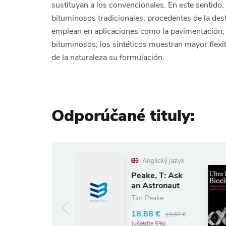
sustituyan a los convencionales. En este sentido, 
bituminosos tradicionales, procedentes de la desti
emplean en aplicaciones como la pavimentación, r
bituminosos, los sintéticos muestran mayor flexib
de la naturaleza su formulación.
Odporúčané tituly:
Anglický jazyk
Anglický 
Peake, T: Ask
Ultra Low
an Astronaut
Power
n
Bioelectro
Tim Peake
Rahul Sarpe
18.88 €
19.87 €
97.02 €
(ušetríte 5%)
1