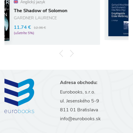
ký jazyk
adow of Solomon
Enzyklopä
R LAURENCE
52.25 €
€
(ušetríte 5%)
12.36 €
5%)
Adresa obchodu:
Eurobooks, s.r.o.
ul. Jesenského 5-9
811 01 Bratislava
info@eurobooks.sk