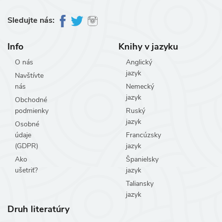
Sledujte nás:
Info
Knihy v jazyku
O nás
Anglický
jazyk
Navštívte
nás
Nemecký
jazyk
Obchodné
podmienky
Ruský
jazyk
Osobné
údaje
Francúzsky
(GDPR)
jazyk
Ako
Španielsky
ušetriť?
jazyk
Taliansky
jazyk
Druh literatúry