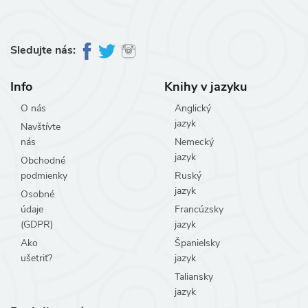
Sledujte nás:
Info
Knihy v jazyku
O nás
Anglický
jazyk
Navštívte
nás
Nemecký
jazyk
Obchodné
podmienky
Ruský
jazyk
Osobné
údaje
Francúzsky
(GDPR)
jazyk
Ako
Španielsky
ušetriť?
jazyk
Taliansky
jazyk