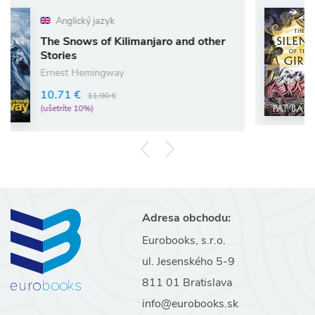
ý jazyk
Anglický j
s of Kilimanjaro and other
The Silence
Pat Barker
mingway
11.87 €
13
11.90 €
(ušetríte 10%)
%)
Adresa obchodu:
Eurobooks, s.r.o.
ul. Jesenského 5-9
811 01 Bratislava
info@eurobooks.sk