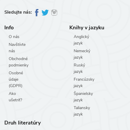
Sledujte nás:
Info
Knihy v jazyku
O nás
Anglický
jazyk
Navštívte
nás
Nemecký
jazyk
Obchodné
podmienky
Ruský
jazyk
Osobné
údaje
Francúzsky
(GDPR)
jazyk
Ako
Španielsky
ušetriť?
jazyk
Taliansky
jazyk
Druh literatúry