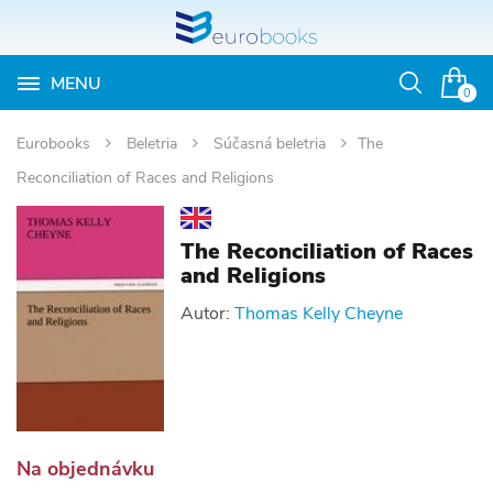
MENU
Otvoriť
0
vyhľadávan
Eurobooks
Beletria
Súčasná beletria
The
Reconciliation of Races and Religions
The Reconciliation of Races
and Religions
Autor:
Thomas Kelly Cheyne
Na objednávku