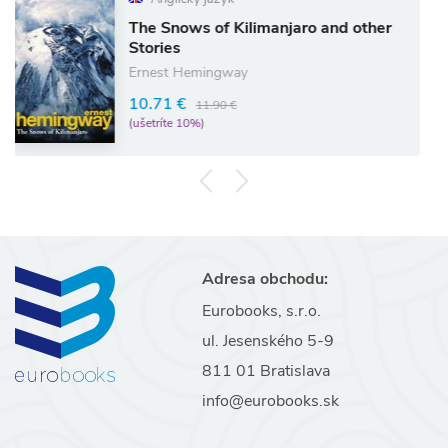
The Snows of Kilimanjaro and other
Stories
Ernest Hemingway
10.71 €
11.90 €
(ušetríte 10%)
Adresa obchodu:
Eurobooks, s.r.o.
ul. Jesenského 5-9
811 01 Bratislava
info@eurobooks.sk