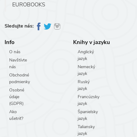
EUROBOOKS
Sledujte nás:
Info
Knihy v jazyku
O nás
Anglický
jazyk
Navštívte
nás
Nemecký
jazyk
Obchodné
podmienky
Ruský
jazyk
Osobné
údaje
Francúzsky
(GDPR)
jazyk
Ako
Španielsky
ušetriť?
jazyk
Taliansky
jazyk