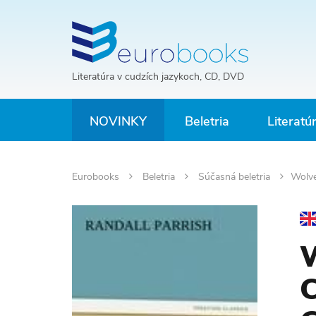
Literatúra v cudzích jazykoch, CD, DVD
NOVINKY
Beletria
Literatú
Eurobooks
Beletria
Súčasná beletria
Wolve
W
C