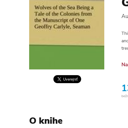
G
Au
Thi
and
tre
Na
1
bež
O knihe