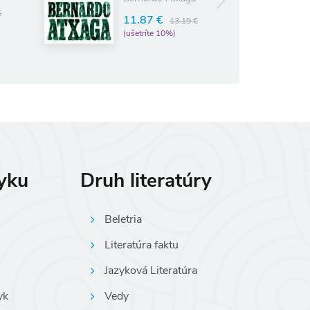
€
11.87 €
13.19 €
(ušetríte 10%)
zyku
Druh literatúry
Beletria
Literatúra faktu
Jazyková Literatúra
yk
Vedy