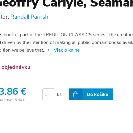
eoffry Carlyle, Seama
tor:
Randall Parrish
s book is part of the TREDITION CLASSICS series. The creators of
 driven by the intention of making all public domain books avail
dition we believe that...
Viac o knihe
 objednávku
3.86 €
ks
Do košíka
ná cena:
15.40 €