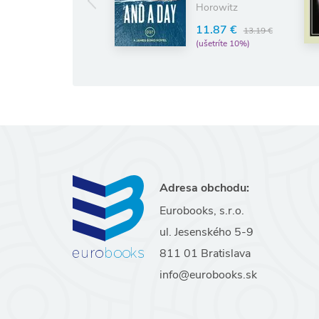
Horowitz
13.19 €
14.65 €
(ušetríte 10%)
11.87 €
13.19 €
(ušetríte 10%)
Adresa obchodu:
Eurobooks, s.r.o.
ul. Jesenského 5-9
811 01 Bratislava
info@eurobooks.sk