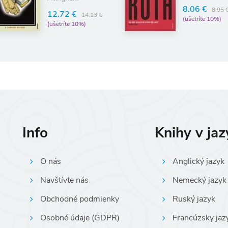
8.06 €
8.95 
12.72 €
14.13 €
(ušetríte 10%)
(ušetríte 10%)
Info
Knihy v ja
O nás
Anglický jazyk
Navštívte nás
Nemecký jazyk
Obchodné podmienky
Ruský jazyk
Osobné údaje (GDPR)
Francúzsky jaz