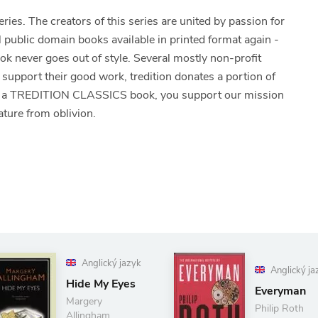
es. The creators of this series are united by passion for
ll public domain books available in printed format again -
ook never goes out of style. Several mostly non-profit
To support their good work, tredition donates a portion of
 of a TREDITION CLASSICS book, you support our mission
ature from oblivion.
Anglický jazyk
Anglický ja
Hide My Eyes
Everyman
Margery
Philip Roth
Allingham