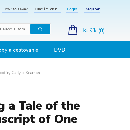
How to save?
Hľadám knihu
Login
Register
Košík (
0
)
Hľadať
by a cestovanie
DVD
eoffry Carlyle, Seaman
 a Tale of the
script of One