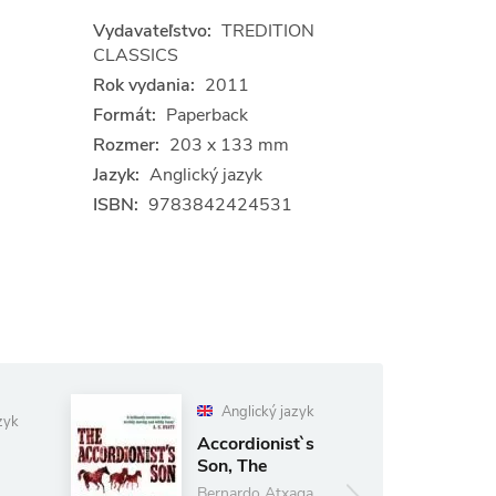
Vydavateľstvo:
TREDITION
CLASSICS
Rok vydania:
2011
Formát:
Paperback
Rozmer:
203 x 133 mm
Jazyk:
Anglický jazyk
ISBN:
9783842424531
Anglický jazyk
zyk
Accordionist`s
Son, The
Bernardo Atxaga