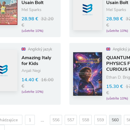
Usain Bolt
Usain Bolt
Mel Sparks
Mel Sparks
28.98 €
32.20
28.98 €
3
€
€
(ušetríte 10%)
(ušetríte 10%)
Anglický jazyk
Anglický j
Amazing Italy
QUANTU
for Kids
PHYSICS 
CURIOUS 
Anjali Negi
AGES 8-1
Ethan D. Bri
14.40 €
16.00
€
15.30 €
1
(ušetríte 10%)
€
(ušetríte 10%)
...
hádzajúce
1
556
557
558
559
560
5