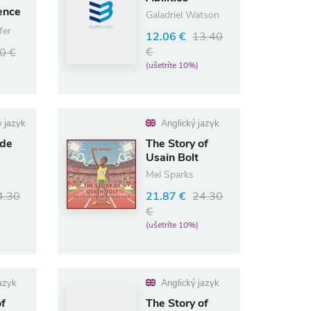
ence
Galadriel Watson
ts,
fer
12.06 €
13.40
5
€
0 €
(ušetríte 10%)
 jazyk
Anglický jazyk
 de
The Story of
Usain Bolt
Mel Sparks
4.30
21.87 €
24.30
€
(ušetríte 10%)
azyk
Anglický jazyk
of
The Story of