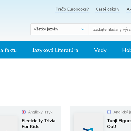
Prečo Eurobooks?
Časté otázky
Ak
Všetky jazyky
ra faktu
Jazyková Literatúra
Vedy
Hob
Anglický jazyk
Anglický j
Electricity Trivia
Tunji Figure
For Kids
Out!