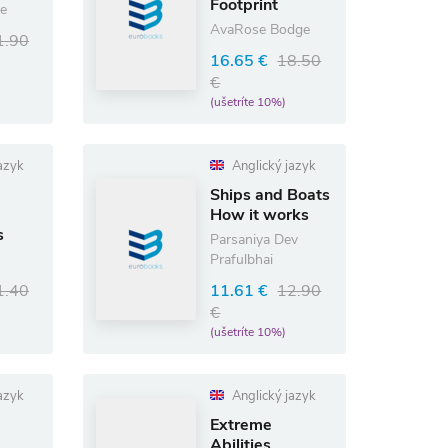
Footprint
te
AvaRose Bodge
1.90
16.65 €
18.50
€
(ušetríte 10%)
azyk
Anglický jazyk
Ships and Boats
How it works
s
Parsaniya Dev
Prafulbhai
1.40
11.61 €
12.90
€
(ušetríte 10%)
azyk
Anglický jazyk
Extreme
Abilities