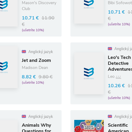
Mason's Discovery
Bibi Sofowo
Club
10.71 €
1
10.71 €
11.90
€
€
(ušetríte 10%)
(ušetríte 10%)
Anglický j
Anglický jazyk
Leo's Tech
Jet and Zoom
Detective
Madison Dean
Adventure
8.82 €
9.80 €
Leo ¿¿¿
(ušetríte 10%)
10.26 €
1
€
(ušetríte 10%)
Anglický jazyk
Anglický j
Animals Why
Scientific
Questions for
American,