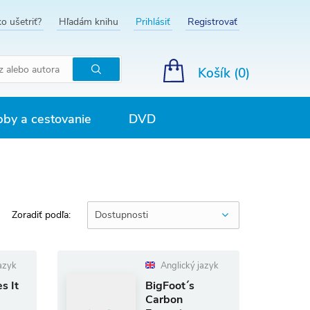
o ušetriť?
Hľadám knihu
Prihlásiť
Registrovať
Košík (
0
)
Hľadať
by a cestovanie
DVD
Zoradiť podľa:
Dostupnosti
azyk
Anglický jazyk
s It
BigFoot´s
Carbon