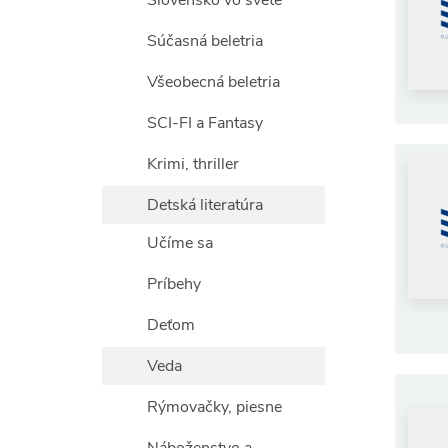
Slovensko vo svete
Súčasná beletria
Všeobecná beletria
SCI-FI a Fantasy
Krimi, thriller
Detská literatúra
Učíme sa
Príbehy
Deťom
Veda
Rýmovačky, piesne