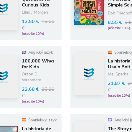
Curious Kids
Simple Sci
Fair Projec
Elias J Morgan
Bob Friedhof
Grades 3-
13.50 €
15.00
8.55 €
9.5
€
(ušetríte 10%)
(ušetríte 10%)
Anglický jazyk
Španielsky
100,000 Whys
La historia
for Kids
Usain Bolt
Orson D.
Mel Sparks
Wrenmere
21.87 €
2
22.68 €
25.20
€
€
(ušetríte 10%)
(ušetríte 10%)
Španielsky jazyk
Anglický j
La historia de
The Story 