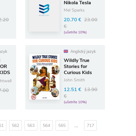
Nikola Tesla
Mel Sparks
2.20
20.70 €
23.00
€
(ušetríte 10%)
azyk
Anglický jazyk
M
Wildly True
FOR
Stories for
KIDS
Curious Kids
2
John Smith
ghtwell
12.51 €
13.90
7.00
€
(ušetríte 10%)
...
61
562
563
564
565
717