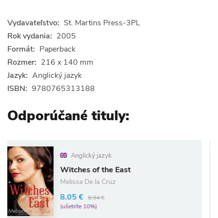
Vydavateľstvo:
St. Martins Press-3PL
Rok vydania:
2005
Formát:
Paperback
Rozmer:
216 x 140 mm
Jazyk:
Anglický jazyk
ISBN:
9780765313188
Odporúčané tituly:
Anglický jazyk
Witches of the East
Melissa De la Cruz
8.05 €
8.94 €
(ušetríte 10%)