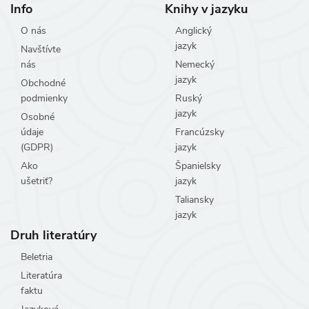
Info
Knihy v jazyku
O nás
Anglický
jazyk
Navštívte
nás
Nemecký
jazyk
Obchodné
podmienky
Ruský
jazyk
Osobné
údaje
Francúzsky
(GDPR)
jazyk
Ako
Španielsky
ušetriť?
jazyk
Taliansky
jazyk
Druh literatúry
Beletria
Literatúra
faktu