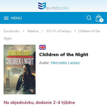
MENU
Otvoriť
0
vyhľadávan
Eurobooks
Beletria
SCI-FI a Fantasy
Children of the
Night
Children of the Night
Autor:
Mercedes Lackey
Na objednávku, dodanie 2-4 týždne