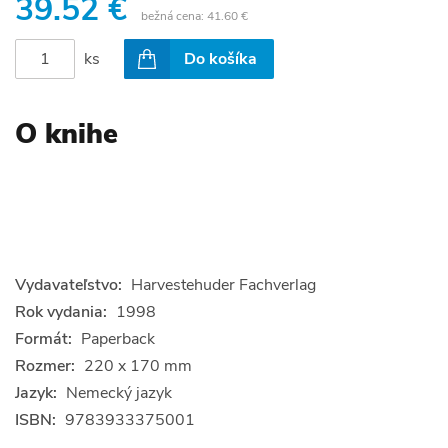
39.52 €
bežná cena:
41.60 €
ks
Do košíka
O knihe
Vydavateľstvo:
Harvestehuder Fachverlag
Rok vydania:
1998
Formát:
Paperback
Rozmer:
220 x 170 mm
Jazyk:
Nemecký jazyk
ISBN:
9783933375001