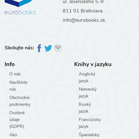
ul. Jesenského 5-9
811 01 Bratislava
info@eurobooks.sk
Sledujte nás:
Info
Knihy v jazyku
O nás
Anglický
jazyk
Navštívte
nás
Nemecký
jazyk
Obchodné
podmienky
Ruský
jazyk
Osobné
údaje
Francúzsky
(GDPR)
jazyk
Ako
Španielsky