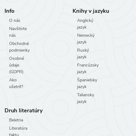
Info
Knihy v jazyku
O nás
Anglický
jazyk
Navštívte
nás
Nemecký
jazyk
Obchodné
podmienky
Ruský
jazyk
Osobné
údaje
Francúzsky
(GDPR)
jazyk
Ako
Španielsky
ušetriť?
jazyk
Taliansky
jazyk
Druh literatúry
Beletria
Literatúra
faktu