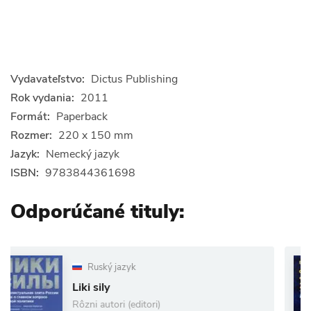
Vydavateľstvo:
Dictus Publishing
Rok vydania:
2011
Formát:
Paperback
Rozmer:
220 x 150 mm
Jazyk:
Nemecký jazyk
ISBN:
9783844361698
Odporúčané tituly:
R
Ruský jazyk
Fen
iki sily
gg
zni autori (editori)