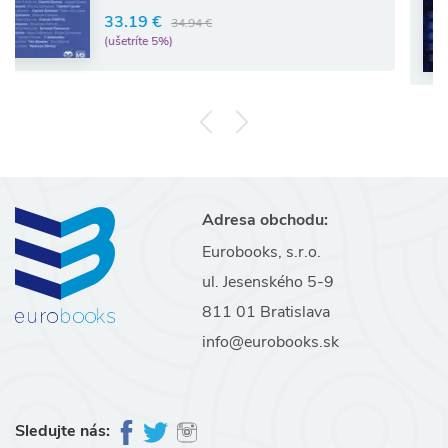
Bori
3.19 €
34.94 €
18.
šetríte 5%)
(ušet
Adresa obchodu:
Eurobooks, s.r.o.
ul. Jesenského 5-9
811 01 Bratislava
info@eurobooks.sk
Sledujte nás: