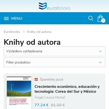
MENU
Otvoriť
0
vyhľadávan
Eurobooks
Knihy od autora
Knihy od autora
Výsledkov vyhľadávania
Filter produktov
Španielsky jazyk
Crecimiento económico, educación y
tecnología: Corea del Sur y México
Ángel Licona Michel
77.24 €
81.30 €