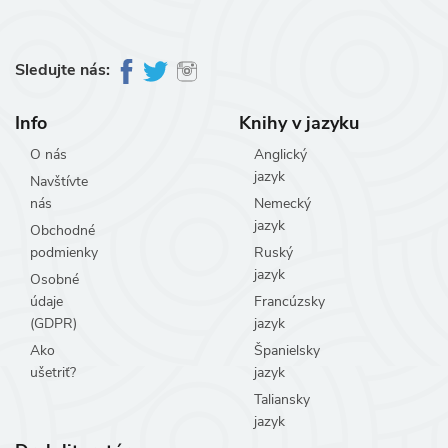
Sledujte nás:
Info
Knihy v jazyku
O nás
Anglický
jazyk
Navštívte
nás
Nemecký
jazyk
Obchodné
podmienky
Ruský
jazyk
Osobné
údaje
Francúzsky
(GDPR)
jazyk
Ako
Španielsky
ušetriť?
jazyk
Taliansky
jazyk