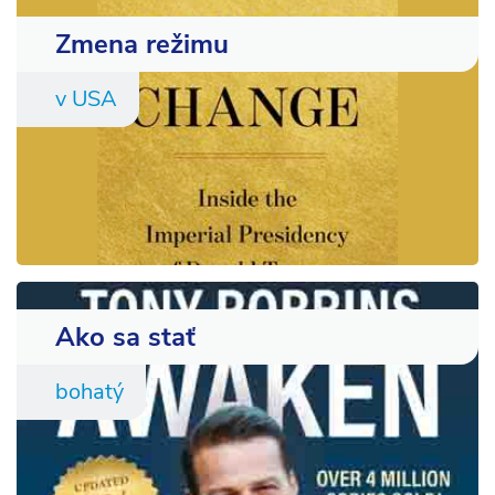
Zmena režimu
v USA
Ako sa stať
bohatý