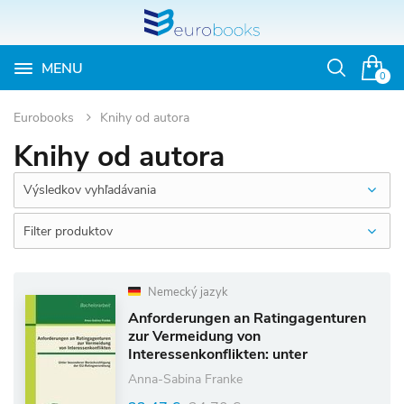
MENU
Otvoriť
0
vyhľadávan
Eurobooks
Knihy od autora
Knihy od autora
Výsledkov vyhľadávania
Filter produktov
Nemecký jazyk
Anforderungen an Ratingagenturen
zur Vermeidung von
Interessenkonflikten: unter
besonderer Berücksichtigung der
Anna-Sabina Franke
EU-Ratingverordnung