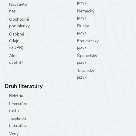
jazyk
Navštívte
nás
Nemecký
jazyk
Obchodné
podmienky
Ruský
jazyk
Osobné
údaje
Francúzsky
(GDPR)
jazyk
Ako
Španielsky
ušetriť?
jazyk
Taliansky
jazyk
Druh literatúry
Beletria
Literatúra
faktu
Jazyková
Literatúra
Vedy