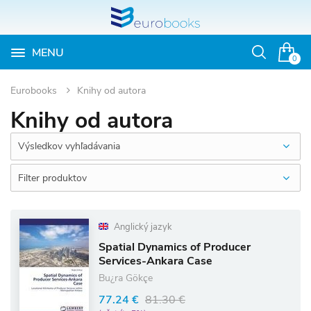
MENU
Otvoriť
0
vyhľadávan
Eurobooks
Knihy od autora
Knihy od autora
Výsledkov vyhľadávania
Filter produktov
Anglický jazyk
Spatial Dynamics of Producer
Services-Ankara Case
Bu¿ra Gökçe
77.24 €
81.30 €