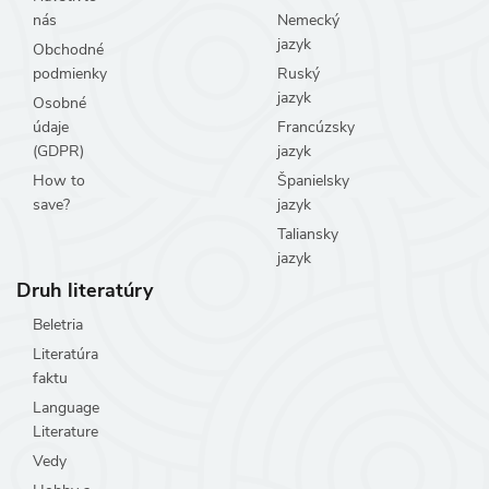
nás
Nemecký
jazyk
Obchodné
podmienky
Ruský
jazyk
Osobné
údaje
Francúzsky
(GDPR)
jazyk
How to
Španielsky
save?
jazyk
Taliansky
jazyk
Druh literatúry
Beletria
Literatúra
faktu
Language
Literature
Vedy