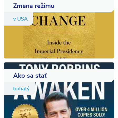
Zmena režimu
v USA
Ako sa stať
bohatý