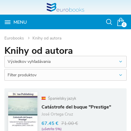
MENU
Otvoriť
0
vyhľadávan
Eurobooks
Knihy od autora
Knihy od autora
Výsledkov vyhľadávania
Filter produktov
Španielsky jazyk
Catástrofe del buque "Prestige"
José Ortega Cruz
67.45 €
71.00 €
(ušetríte 5%)