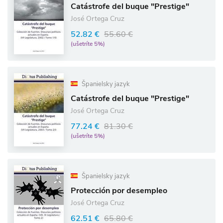
Catástrofe del buque "Prestige"
José Ortega Cruz
52.82 €
55.60 €
(ušetríte 5%)
Španielsky jazyk
Catástrofe del buque "Prestige"
José Ortega Cruz
77.24 €
81.30 €
(ušetríte 5%)
Španielsky jazyk
Protección por desempleo
José Ortega Cruz
62.51 €
65.80 €