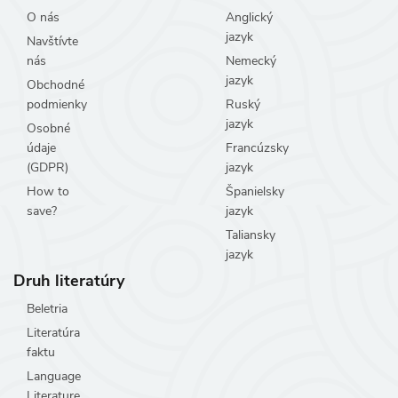
O nás
Anglický
jazyk
Navštívte
nás
Nemecký
jazyk
Obchodné
podmienky
Ruský
jazyk
Osobné
údaje
Francúzsky
(GDPR)
jazyk
How to
Španielsky
save?
jazyk
Taliansky
jazyk
Druh literatúry
Beletria
Literatúra
faktu
Language
Literature