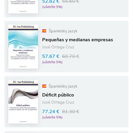
52.82 €
55.60 €
(ušetríte 5%)
Španielsky jazyk
Pequeñas y medianas empresas
José Ortega Cruz
57.67 €
60.70 €
(ušetríte 5%)
Španielsky jazyk
Déficit público
José Ortega Cruz
77.24 €
81.30 €
(ušetríte 5%)