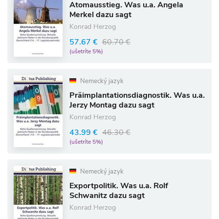
Atomausstieg. Was u.a. Angela
Merkel dazu sagt
Konrad Herzog
57.67 €
60.70 €
(ušetríte 5%)
Nemecký jazyk
Präimplantationsdiagnostik. Was u.a.
Jerzy Montag dazu sagt
Konrad Herzog
43.99 €
46.30 €
(ušetríte 5%)
Nemecký jazyk
Exportpolitik. Was u.a. Rolf
Schwanitz dazu sagt
Konrad Herzog