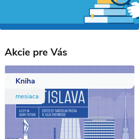
Akcie pre Vás
Kniha
mesiaca