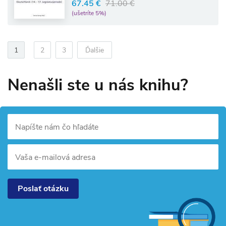
67.45 €
71.00 €
(ušetríte 5%)
1
2
3
Ďalšie
Nenašli ste u nás knihu?
Napíšte nám čo hľadáte
Vaša e-mailová adresa
Poslať otázku