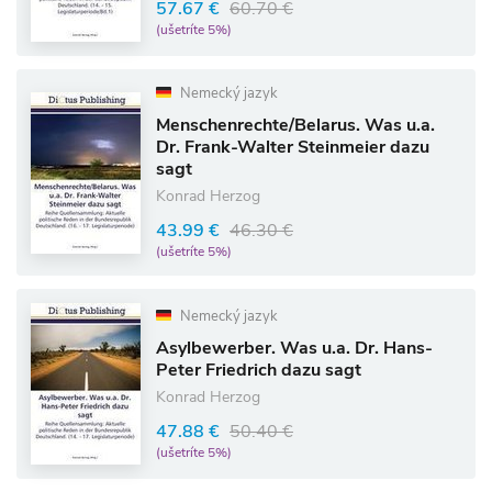
57.67 €
60.70 €
(ušetríte 5%)
Nemecký jazyk
Menschenrechte/Belarus. Was u.a.
Dr. Frank-Walter Steinmeier dazu
sagt
Konrad Herzog
43.99 €
46.30 €
(ušetríte 5%)
Nemecký jazyk
Asylbewerber. Was u.a. Dr. Hans-
Peter Friedrich dazu sagt
Konrad Herzog
47.88 €
50.40 €
(ušetríte 5%)