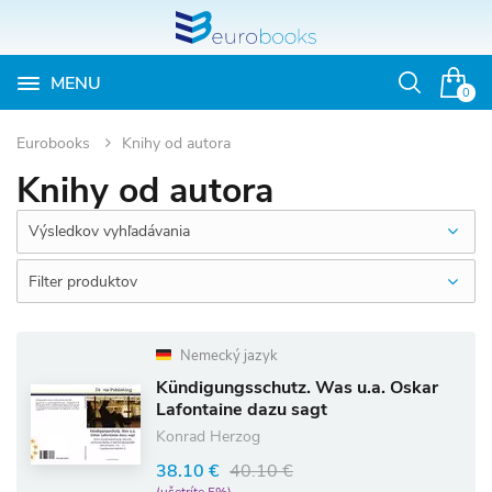
MENU
Otvoriť
0
vyhľadávan
Eurobooks
Knihy od autora
Knihy od autora
Výsledkov vyhľadávania
Filter produktov
Nemecký jazyk
Kündigungsschutz. Was u.a. Oskar
Lafontaine dazu sagt
Konrad Herzog
38.10 €
40.10 €