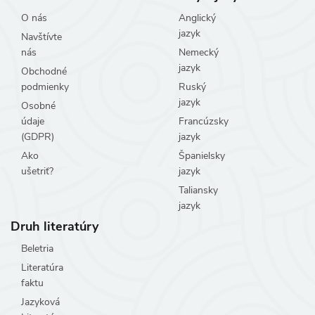
O nás
Anglický
jazyk
Navštívte
nás
Nemecký
jazyk
Obchodné
podmienky
Ruský
jazyk
Osobné
údaje
Francúzsky
(GDPR)
jazyk
Ako
Španielsky
ušetriť?
jazyk
Taliansky
jazyk
Druh literatúry
Beletria
Literatúra
faktu
Jazyková