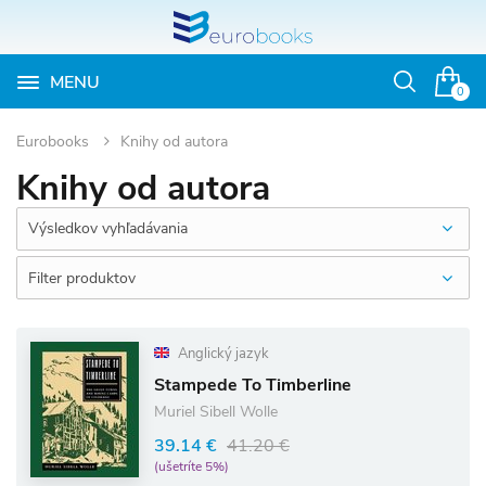
MENU
Otvoriť
0
vyhľadávan
Eurobooks
Knihy od autora
Knihy od autora
Výsledkov vyhľadávania
Filter produktov
Anglický jazyk
Stampede To Timberline
Muriel Sibell Wolle
39.14 €
41.20 €
(ušetríte 5%)