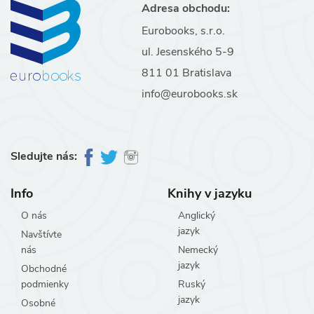
Adresa obchodu:
Eurobooks, s.r.o.
ul. Jesenského 5-9
811 01 Bratislava
info@eurobooks.sk
Sledujte nás:
Info
Knihy v jazyku
O nás
Anglický
jazyk
Navštívte
nás
Nemecký
jazyk
Obchodné
podmienky
Ruský
jazyk
Osobné