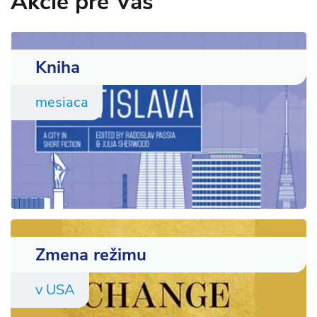
Akcie pre Vás
Kniha
mesiaca
Zmena režimu
v USA