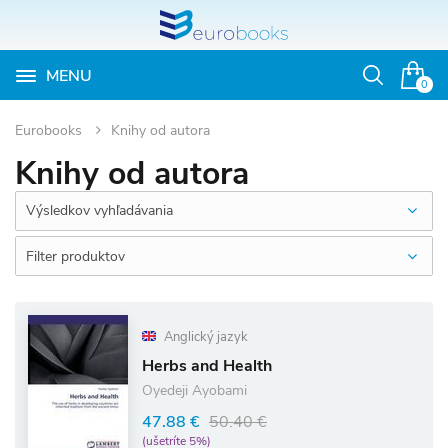
MENU
Otvoriť
0
vyhľadávan
Eurobooks
Knihy od autora
Knihy od autora
Výsledkov vyhľadávania
Filter produktov
Anglický jazyk
Herbs and Health
Oyedeji Ayobami
47.88 €
50.40 €
(ušetríte 5%)