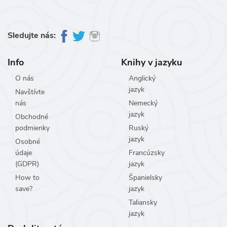
Sledujte nás:
Info
Knihy v jazyku
O nás
Anglický
jazyk
Navštívte
nás
Nemecký
jazyk
Obchodné
podmienky
Ruský
jazyk
Osobné
údaje
Francúzsky
(GDPR)
jazyk
How to
Španielsky
save?
jazyk
Taliansky
jazyk