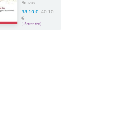
Bouzas
38.10 €
40.10
€
(ušetríte 5%)