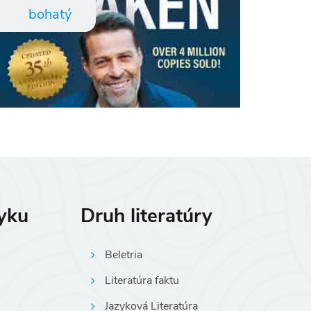
bohatý
zyku
Druh literatúry
Beletria
Literatúra faktu
Jazyková Literatúra