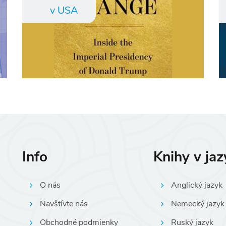
v USA
Info
Knihy v ja
O nás
Anglický jazyk
Navštívte nás
Nemecký jazyk
Obchodné podmienky
Ruský jazyk