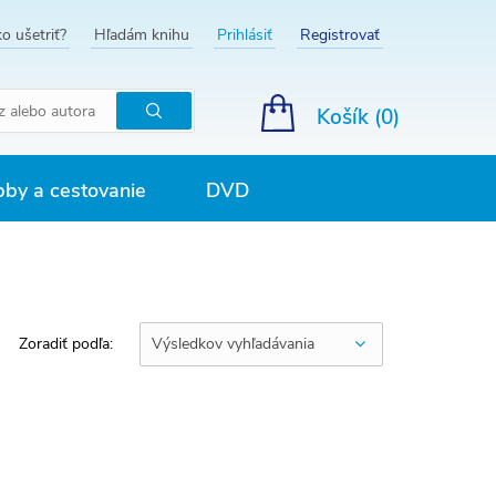
o ušetriť?
Hľadám knihu
Prihlásiť
Registrovať
Košík (
0
)
Hľadať
by a cestovanie
DVD
Zoradiť podľa:
Výsledkov vyhľadávania