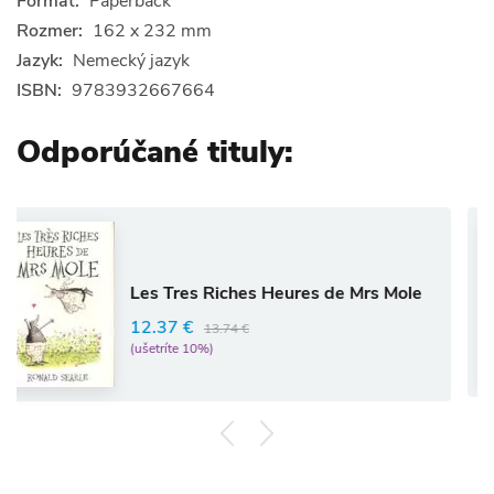
Formát:
Paperback
Rozmer:
162 x 232 mm
Jazyk:
Nemecký jazyk
ISBN:
9783932667664
Odporúčané tituly:
Les Tres Riches Heures de Mrs Mole
12.37 €
13.74 €
(ušetríte 10%)