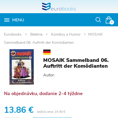
MENU
Otvoriť
0
vyhľadávan
Eurobooks
Beletria
Komiksy a Humor
MOSAIK
Sammelband 06. Auftritt der Komödianten
MOSAIK Sammelband 06.
Auftritt der Komödianten
Autor:
Na objednávku, dodanie 2-4 týždne
13.86 €
bežná cena:
15.40 €