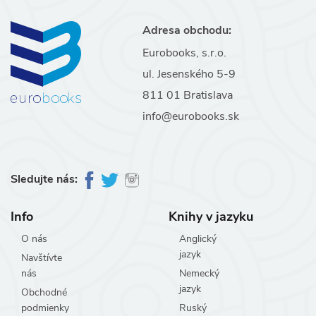
Adresa obchodu:
Eurobooks, s.r.o.
ul. Jesenského 5-9
811 01 Bratislava
info@eurobooks.sk
Sledujte nás:
Info
Knihy v jazyku
O nás
Anglický
jazyk
Navštívte
nás
Nemecký
jazyk
Obchodné
podmienky
Ruský