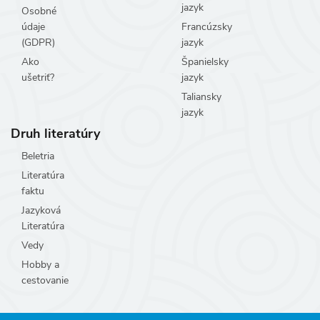
jazyk
Osobné
údaje
Francúzsky
(GDPR)
jazyk
Ako
Španielsky
ušetriť?
jazyk
Taliansky
jazyk
Druh literatúry
Beletria
Literatúra
faktu
Jazyková
Literatúra
Vedy
Hobby a
cestovanie