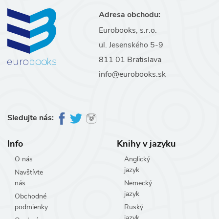
Adresa obchodu:
Eurobooks, s.r.o.
ul. Jesenského 5-9
811 01 Bratislava
info@eurobooks.sk
Sledujte nás:
Info
Knihy v jazyku
O nás
Anglický
jazyk
Navštívte
nás
Nemecký
jazyk
Obchodné
podmienky
Ruský
jazyk