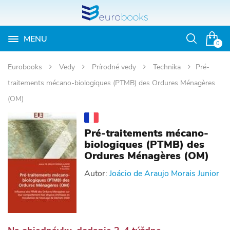
MENU
Otvoriť
0
vyhľadávan
Eurobooks
Vedy
Prírodné vedy
Technika
Pré-
traitements mécano-biologiques (PTMB) des Ordures Ménagères
(OM)
Pré-traitements mécano-
biologiques (PTMB) des
Ordures Ménagères (OM)
Autor:
Joácio de Araujo Morais Junior