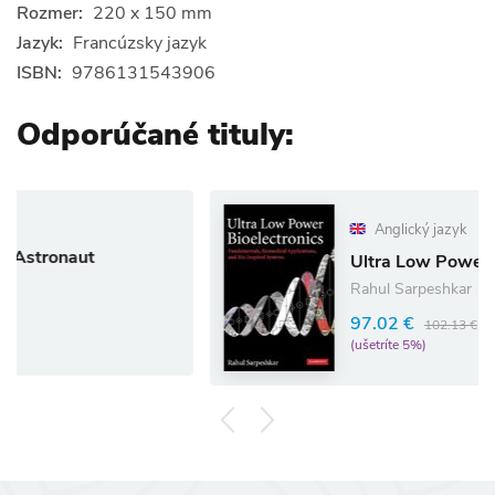
Rozmer:
220 x 150 mm
Jazyk:
Francúzsky jazyk
ISBN:
9786131543906
Odporúčané tituly:
Anglický jazyk
Ultra Low Power Bioelectroni
Rahul Sarpeshkar
97.02 €
102.13 €
(ušetríte 5%)