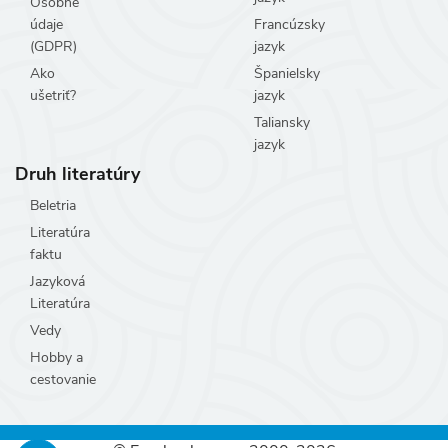
Osobné
údaje
Francúzsky
(GDPR)
jazyk
Ako
Španielsky
ušetriť?
jazyk
Taliansky
jazyk
Druh literatúry
Beletria
Literatúra
faktu
Jazyková
Literatúra
Vedy
Hobby a
cestovanie