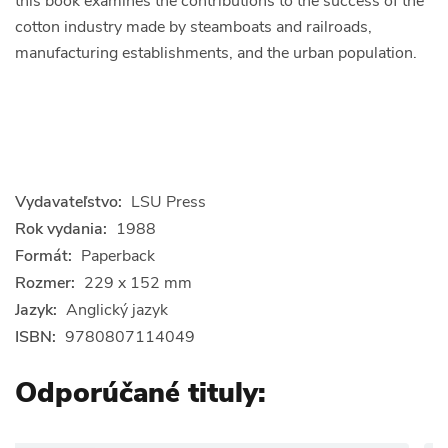
this book examines the contributions to the success of the
cotton industry made by steamboats and railroads,
manufacturing establishments, and the urban population.
Vydavateľstvo:
LSU Press
Rok vydania:
1988
Formát:
Paperback
Rozmer:
229 x 152 mm
Jazyk:
Anglický jazyk
ISBN:
9780807114049
Odporúčané tituly: