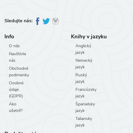
Sledujte nás:
Info
Knihy v jazyku
O nás
Anglický
jazyk
Navštívte
nás
Nemecký
jazyk
Obchodné
podmienky
Ruský
jazyk
Osobné
údaje
Francúzsky
(GDPR)
jazyk
Ako
Španielsky
ušetriť?
jazyk
Taliansky
jazyk