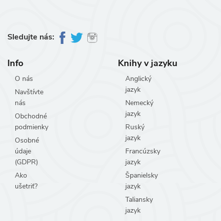
Sledujte nás:
Info
Knihy v jazyku
O nás
Anglický
jazyk
Navštívte
nás
Nemecký
jazyk
Obchodné
podmienky
Ruský
jazyk
Osobné
údaje
Francúzsky
(GDPR)
jazyk
Ako
Španielsky
ušetriť?
jazyk
Taliansky
jazyk