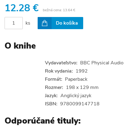
12.28 €
bežná cena:
13.64 €
ks
Do košíka
O knihe
Vydavateľstvo:
BBC Physical Audio
Rok vydania:
1992
Formát:
Paperback
Rozmer:
198 x 129 mm
Jazyk:
Anglický jazyk
ISBN:
9780099147718
Odporúčané tituly: