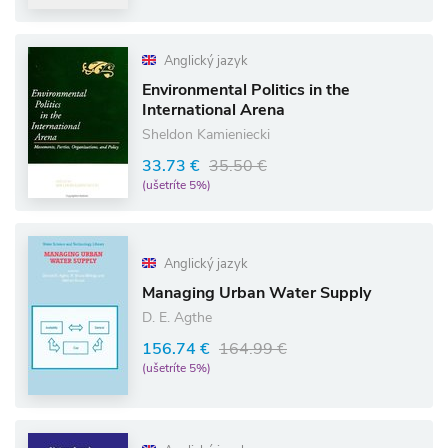
Anglický jazyk
Environmental Politics in the
International Arena
Sheldon Kamieniecki
33.73 €
35.50 €
(ušetríte 5%)
Anglický jazyk
Managing Urban Water Supply
D. E. Agthe
156.74 €
164.99 €
(ušetríte 5%)