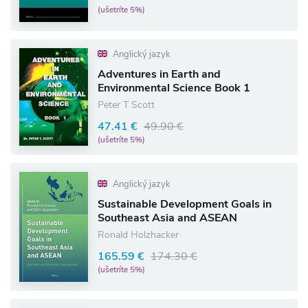
(ušetríte 5%)
Anglický jazyk
Adventures in Earth and
Environmental Science Book 1
Peter T Scott
47.41 €
49.90 €
(ušetríte 5%)
Anglický jazyk
Sustainable Development Goals in
Southeast Asia and ASEAN
Ronald Holzhacker
165.59 €
174.30 €
(ušetríte 5%)