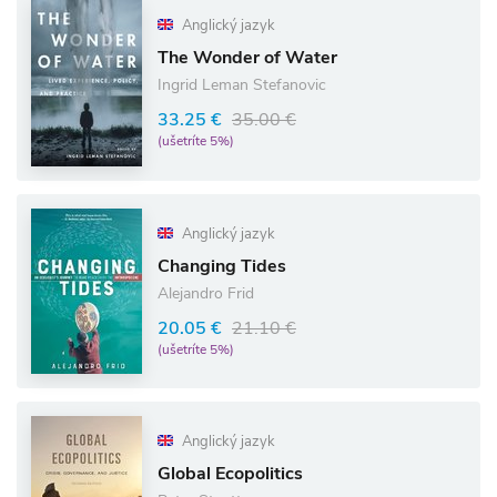
Anglický jazyk
The Wonder of Water
Ingrid Leman Stefanovic
33.25 €
35.00 €
(ušetríte 5%)
Anglický jazyk
Changing Tides
Alejandro Frid
20.05 €
21.10 €
(ušetríte 5%)
Anglický jazyk
Global Ecopolitics