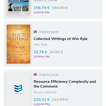
Nolberto Munier
156.74 €
164.99 €
(ušetríte 5%)
Anglický jazyk
Collected Writings of Wm Ryle
Wm Ryle
32.78 €
34.50 €
(ušetríte 5%)
Anglický jazyk
Resource Efficiency Complexity and
the Commons
Bruce Lankford
220.31 €
231.90 €
(ušetríte 5%)