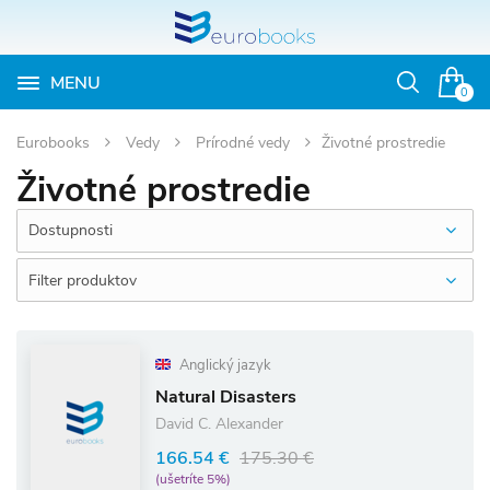
MENU
Otvoriť
0
vyhľadávan
Eurobooks
Vedy
Prírodné vedy
Životné prostredie
Životné prostredie
Dostupnosti
Filter produktov
Anglický jazyk
Natural Disasters
David C. Alexander
166.54 €
175.30 €
(ušetríte 5%)