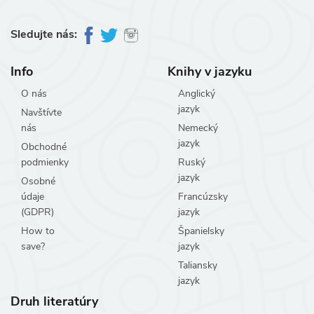
Sledujte nás:
Info
Knihy v jazyku
O nás
Anglický
jazyk
Navštívte
nás
Nemecký
jazyk
Obchodné
podmienky
Ruský
jazyk
Osobné
údaje
Francúzsky
(GDPR)
jazyk
How to
Španielsky
save?
jazyk
Taliansky
jazyk
Druh literatúry