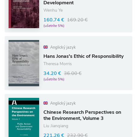
Development
Wenhu Ye
160.74 €
169.20 €
(ušetríte 5%)
Anglický jazyk
Hans Jonas's Ethic of Responsibility
Theresa Morris
34.20 €
36.00 €
(ušetríte 5%)
Anglický jazyk
Chinese Research Perspectives on
the Environment, Volume 3
Liu Jianqiang
221.26 €
232.90 €