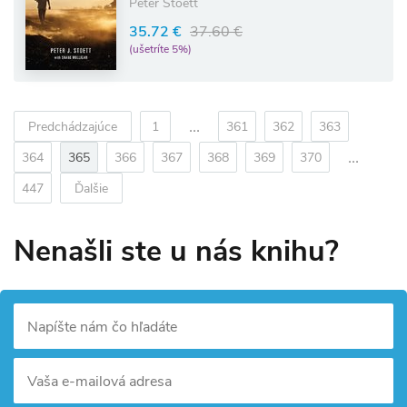
Peter Stoett
35.72 €
37.60 €
(ušetríte 5%)
...
Predchádzajúce
1
361
362
363
...
364
365
366
367
368
369
370
447
Ďalšie
Nenašli ste u nás knihu?
Napíšte nám čo hľadáte
Vaša e-mailová adresa