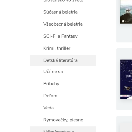
Slovensko vo svete
Súčasná beletria
Všeobecná beletria
SCI-FI a Fantasy
Krimi, thriller
Detská literatúra
Učíme sa
Príbehy
Deťom
Veda
Rýmovačky, piesne