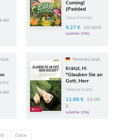
Coming!
(Padded
Edition)
Tama Fortner
3.40
9.27 €
10.30 €
(ušetríte 10%)
jazyk
Nemecký jazyk
Krätzl, H:
on
"Glauben Sie an
Gott, Herr
cher
Bischof?"
Helmut Krätzl
5.40
11.66 €
12.95
€
(ušetríte 10%)
90
Ďalšie