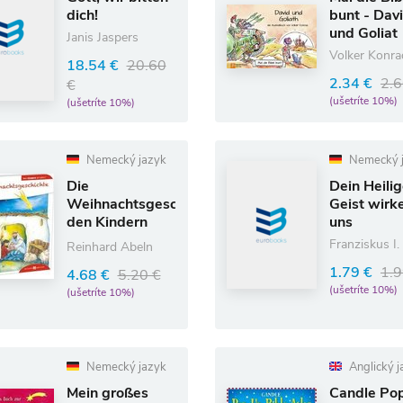
dich!
bunt - Dav
und Goliat
Janis Jaspers
Volker Konra
18.54 €
20.60
2.34 €
2.6
€
(ušetríte 10%)
(ušetríte 10%)
Nemecký jazyk
Nemecký 
Die
Dein Heilig
Weihnachtsgeschichte
Geist wirke
den Kindern
uns
erzählt
Franziskus I.
Reinhard Abeln
1.79 €
1.9
4.68 €
5.20 €
(ušetríte 10%)
(ušetríte 10%)
Nemecký jazyk
Anglický j
Mein großes
Candle Po