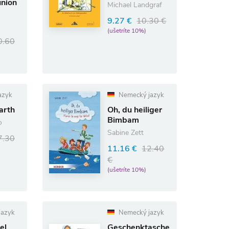
nion
Michael Landgraf
9.27 €
10.30 €
(ušetríte 10%)
0.60
azyk
Nemecký jazyk
arth
Oh, du heiliger
Bimbam
o
Sabine Zett
7.30
11.16 €
12.40
€
(ušetríte 10%)
jazyk
Nemecký jazyk
el
Geschenktasche