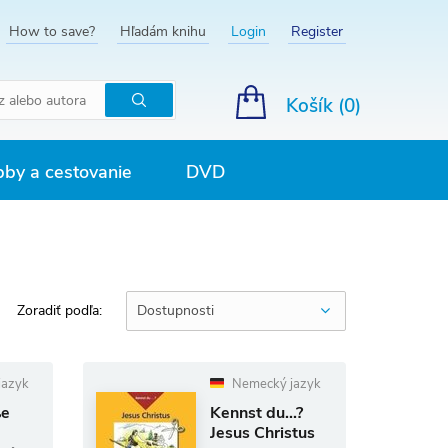
How to save?
Hľadám knihu
Login
Register
Košík (
0
)
Hľadať
by a cestovanie
DVD
Zoradiť podľa:
Dostupnosti
jazyk
Nemecký jazyk
ße
Kennst du...?
Jesus Christus