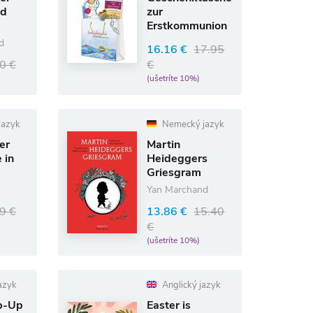
id
zur
Erstkommunion
(5-tlg.)
d
16.16 €
17.95
0 €
€
(ušetríte 10%)
jazyk
Nemecký jazyk
er
Martin
 in
Heideggers
Griesgram
Yan Marchand
9 €
13.86 €
15.40
€
(ušetríte 10%)
azyk
Anglický jazyk
p-Up
Easter is