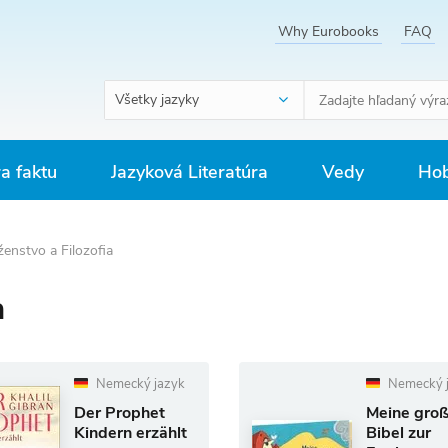
Why Eurobooks
FAQ
Všetky jazyky
ra faktu
Jazyková Literatúra
Vedy
Hob
enstvo a Filozofia
a
Nemecký jazyk
Nemecký 
Der Prophet
Meine gro
Kindern erzählt
Bibel zur