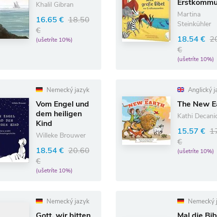
Erstkommu
Khalil Gibran
Martina
16.65 €
18.50
Steinkühler
€
18.54 €
2
(ušetríte 10%)
€
(ušetríte 10%)
Nemecký jazyk
Anglický j
Vom Engel und
The New E
dem heiligen
Kathi Decani
Kind
15.57 €
1
Willeke Brouwer
€
18.54 €
20.60
(ušetríte 10%)
€
(ušetríte 10%)
Nemecký jazyk
Nemecký 
Gott, wir bitten
Mal die Bib