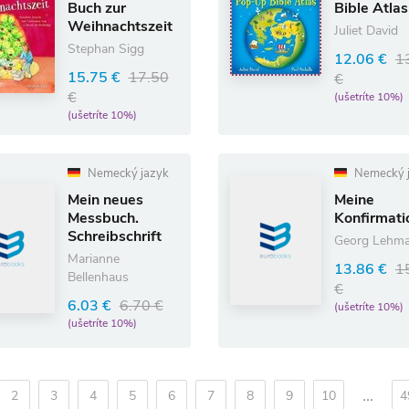
Buch zur
Bible Atlas
Weihnachtszeit
Juliet David
Stephan Sigg
12.06 €
1
15.75 €
17.50
€
€
(ušetríte 10%)
(ušetríte 10%)
Nemecký jazyk
Nemecký 
Mein neues
Meine
Messbuch.
Konfirmati
Schreibschrift
Georg Lehma
Marianne
13.86 €
1
Bellenhaus
€
6.03 €
6.70 €
(ušetríte 10%)
(ušetríte 10%)
...
2
3
4
5
6
7
8
9
10
4