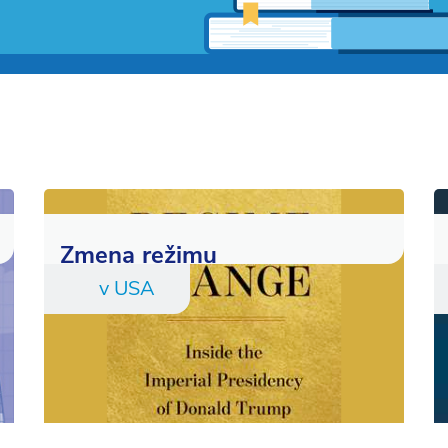
Zmena režimu
v USA