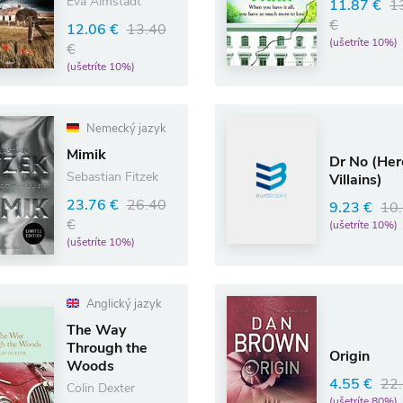
Eva Almstädt
11.87 €
1
€
12.06 €
13.40
(ušetríte 10%)
€
(ušetríte 10%)
Nemecký jazyk
Mimik
Dr No (Her
Sebastian Fitzek
Villains)
23.76 €
26.40
9.23 €
10.
€
(ušetríte 10%)
(ušetríte 10%)
Anglický jazyk
The Way
Through the
Origin
Woods
4.55 €
22.
Colin Dexter
(ušetríte 80%)