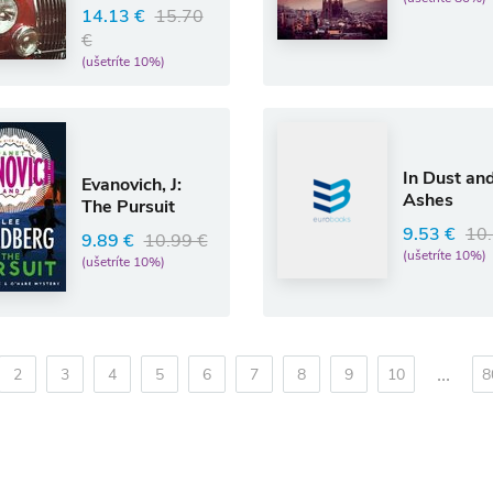
14.13 €
15.70
€
(ušetríte 10%)
In Dust an
Evanovich, J:
Ashes
The Pursuit
9.53 €
10.
9.89 €
10.99 €
(ušetríte 10%)
(ušetríte 10%)
...
2
3
4
5
6
7
8
9
10
8