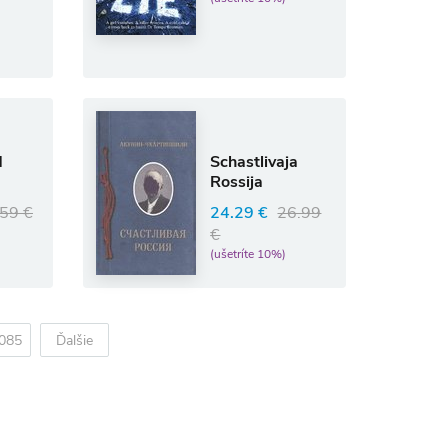
d
Schastlivaja
Rossija
59 €
24.29 €
26.99
€
(ušetríte 10%)
085
Ďalšie