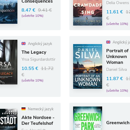
Consequences
Delia Owens
8.47 €
9.41 €
11.61 €
1
(ušetríte 10%)
€
(ušetríte 10%)
Anglický j
Anglický jazyk
Portrait of
The Legacy
Unknown
Yrsa Sigurdardottir
Woman
10.55 €
11.72
Daniel Silva
€
11.87 €
1
(ušetríte 10%)
€
(ušetríte 10%)
Nemecký jazyk
Akte Nordsee -
Greenwich
Der Teufelshof