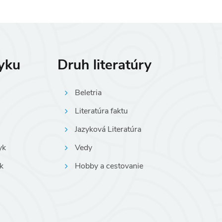
zyku
Druh literatúry
Beletria
Literatúra faktu
Jazyková Literatúra
yk
Vedy
k
Hobby a cestovanie