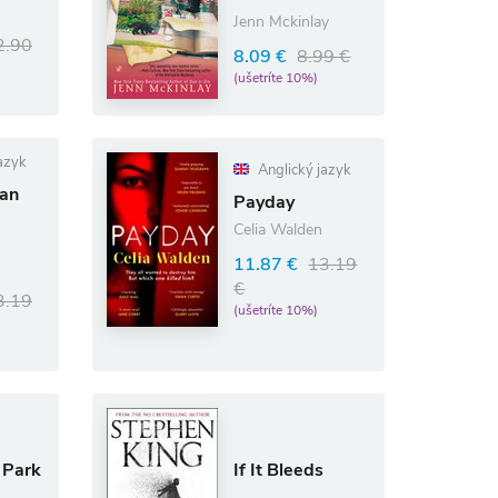
Jenn Mckinlay
2.90
8.09 €
8.99 €
(ušetríte 10%)
azyk
Anglický jazyk
 an
Payday
Celia Walden
11.87 €
13.19
€
3.19
(ušetríte 10%)
 Park
If It Bleeds