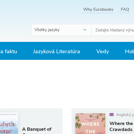
Why Eurobooks
FAQ
Všetky jazyky
ra faktu
Jazyková Literatúra
Vedy
Hob
Anglický j
Where the
A Banquet of
Crawdads 