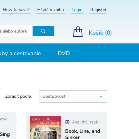
How to save?
Hľadám knihu
Login
Register
Košík (
0
)
Hľadať
by a cestovanie
DVD
Zoradiť podľa:
Dostupnosti
azyk
Anglický jazyk
Book, Line, and
Sing
Sinker