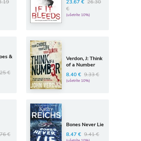
3.19
23.67 €
26.30
€
(ušetríte 10%)
oes &
Verdon, J: Think
of a Number
25 €
8.40 €
9.33 €
(ušetríte 10%)
Bones Never Lie
8.47 €
9.41 €
76 €
(ušetríte 10%)