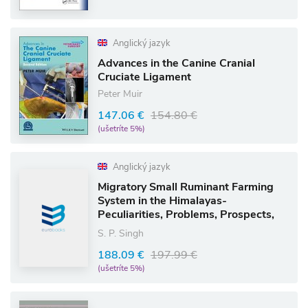
Anglický jazyk
Advances in the Canine Cranial
Cruciate Ligament
Peter Muir
147.06 €
154.80 €
(ušetríte 5%)
Anglický jazyk
Migratory Small Ruminant Farming
System in the Himalayas-
Peculiarities, Problems, Prospects,
Climate Effects, Nutrition and Health
S. P. Singh
188.09 €
197.99 €
(ušetríte 5%)