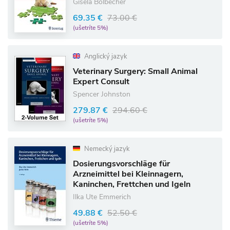
Gisela Bolbecher
69.35 €
73.00 €
(ušetríte 5%)
Anglický jazyk
Veterinary Surgery: Small Animal
Expert Consult
Spencer Johnston
279.87 €
294.60 €
(ušetríte 5%)
Nemecký jazyk
Dosierungsvorschläge für
Arzneimittel bei Kleinnagern,
Kaninchen, Frettchen und Igeln
Ilka Ute Emmerich
49.88 €
52.50 €
(ušetríte 5%)