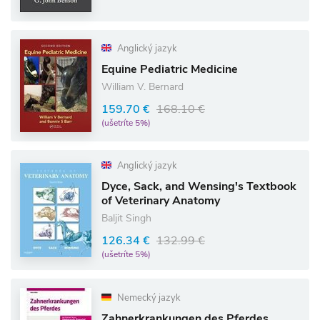
Anglický jazyk
Equine Pediatric Medicine
William V. Bernard
159.70 €
168.10 €
(ušetríte 5%)
Anglický jazyk
Dyce, Sack, and Wensing's Textbook
of Veterinary Anatomy
Baljit Singh
126.34 €
132.99 €
(ušetríte 5%)
Nemecký jazyk
Zahnerkrankungen des Pferdes