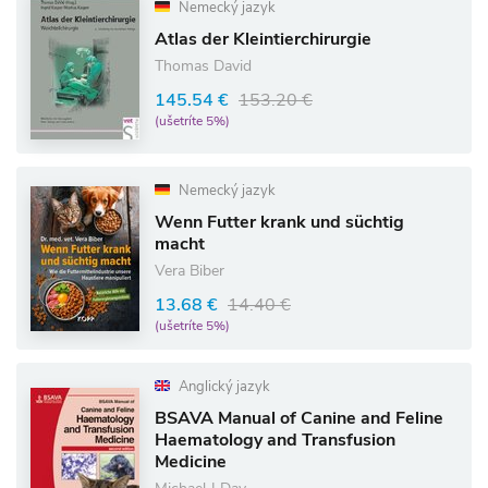
Nemecký jazyk
Atlas der Kleintierchirurgie
Thomas David
145.54 €
153.20 €
(ušetríte 5%)
Nemecký jazyk
Wenn Futter krank und süchtig
macht
Vera Biber
13.68 €
14.40 €
(ušetríte 5%)
Anglický jazyk
BSAVA Manual of Canine and Feline
Haematology and Transfusion
Medicine