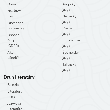
O nás
Anglický
jazyk
Navštívte
nás
Nemecký
jazyk
Obchodné
podmienky
Ruský
jazyk
Osobné
údaje
Francúzsky
(GDPR)
jazyk
Ako
Španielsky
ušetriť?
jazyk
Taliansky
jazyk
Druh literatúry
Beletria
Literatúra
faktu
Jazyková
Literatúra