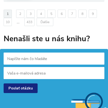
1
2
3
4
5
6
7
8
9
...
10
433
Ďalšie
Nenašli ste u nás knihu?
Napíšte nám čo hľadáte
Vaša e-mailová adresa
Poslať otázku