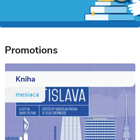
Promotions
Kniha
mesiaca