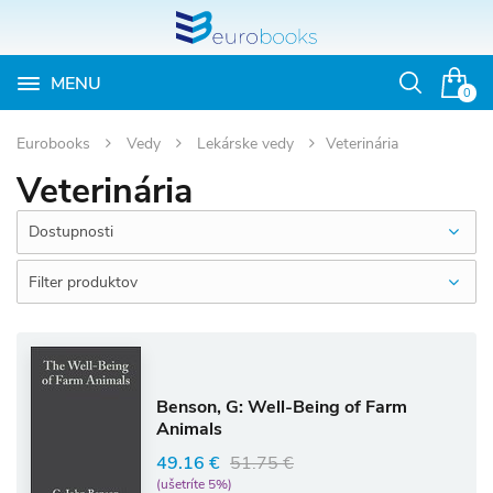
MENU
Otvoriť
0
vyhľadávan
Eurobooks
Vedy
Lekárske vedy
Veterinária
Veterinária
Dostupnosti
Filter produktov
Benson, G: Well-Being of Farm
Animals
49.16 €
51.75 €
(ušetríte 5%)