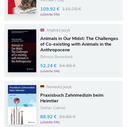
Michael J Day
109.92 €
115.70 €
(ušetríte 5%)
Anglický jazyk
Animals in Our Midst: The Challenges
of Co-existing with Animals in the
Anthropocene
Bernice Bovenkerk
52.24 €
54.99 €
(ušetríte 5%)
Nemecký jazyk
Praxisbuch Zahnmedizin beim
Heimtier
Stefan Gabriel
88.92 €
93.60 €
(ušetríte 5%)