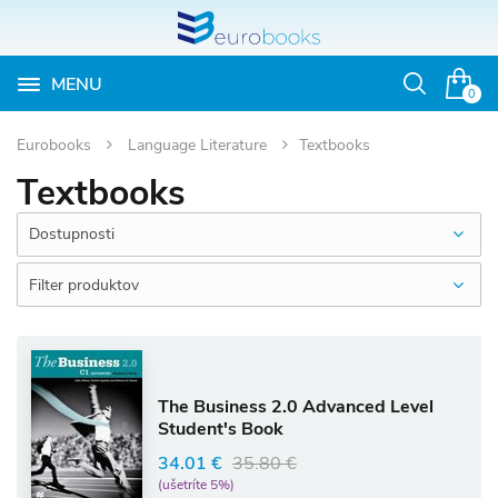
MENU
Otvoriť
0
vyhľadávan
Eurobooks
Language Literature
Textbooks
Textbooks
Dostupnosti
Filter produktov
The Business 2.0 Advanced Level
Student's Book
34.01 €
35.80 €
(ušetríte 5%)