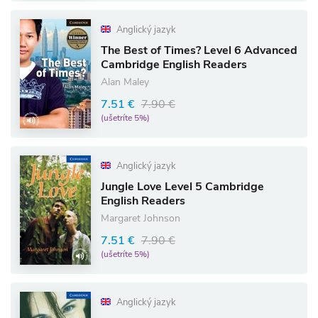
Anglický jazyk
The Best of Times? Level 6 Advanced
Cambridge English Readers
Alan Maley
7.51 €
7.90 €
(ušetríte 5%)
Anglický jazyk
Jungle Love Level 5 Cambridge
English Readers
Margaret Johnson
7.51 €
7.90 €
(ušetríte 5%)
Anglický jazyk