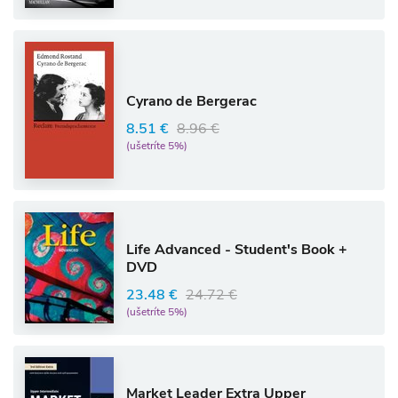
Cyrano de Bergerac
8.51 €
8.96 €
(ušetríte 5%)
Life Advanced - Student's Book +
DVD
23.48 €
24.72 €
(ušetríte 5%)
Market Leader Extra Upper