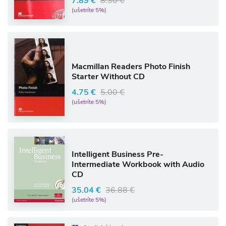
7.89 €
8.30 €
(ušetríte 5%)
Macmillan Readers Photo Finish
Starter Without CD
4.75 €
5.00 €
(ušetríte 5%)
Intelligent Business Pre-
Intermediate Workbook with Audio
CD
35.04 €
36.88 €
(ušetríte 5%)