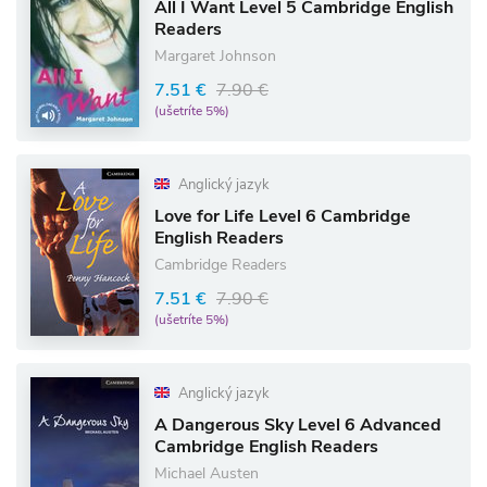
All I Want Level 5 Cambridge English
Readers
Margaret Johnson
7.51 €
7.90 €
(ušetríte 5%)
Anglický jazyk
Love for Life Level 6 Cambridge
English Readers
Cambridge Readers
7.51 €
7.90 €
(ušetríte 5%)
Anglický jazyk
A Dangerous Sky Level 6 Advanced
Cambridge English Readers
Michael Austen