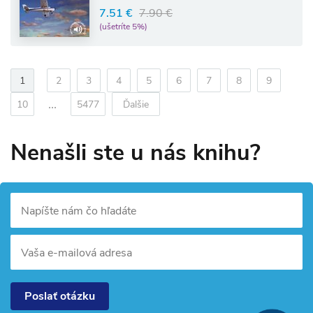
7.51 €
7.90 €
(ušetríte 5%)
1
2
3
4
5
6
7
8
9
...
10
5477
Ďalšie
Nenašli ste u nás knihu?
Napíšte nám čo hľadáte
Vaša e-mailová adresa
Poslať otázku