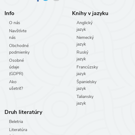
Info
Knihy v jazyku
O nás
Anglický
jazyk
Navštívte
nás
Nemecký
jazyk
Obchodné
podmienky
Ruský
jazyk
Osobné
údaje
Francúzsky
(GDPR)
jazyk
Ako
Španielsky
ušetriť?
jazyk
Taliansky
jazyk
Druh literatúry
Beletria
Literatúra