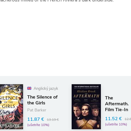
eacherous milieu of the French Riviera's dark underside.
.
lický jazyk
ilence of
The
rls
Aftermath.
Film Tie-In
rker
11.52 €
 €
12.80 €
13.19 €
(ušetríte 10%)
te 10%)