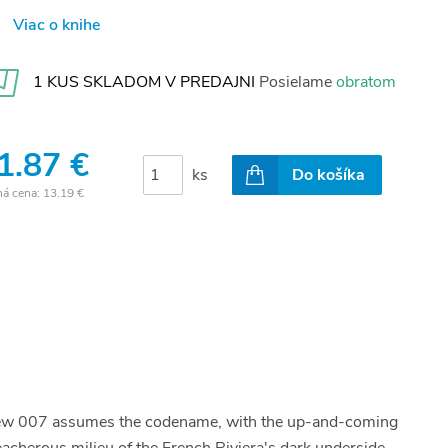
Viac o knihe
1 KUS SKLADOM V PREDAJNI
Posielame
obratom
1.87 €
ks
Do košíka
ná cena:
13.19 €
 new 007 assumes the codename, with the up-and-coming