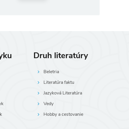
zyku
Druh literatúry
Beletria
Literatúra faktu
Jazyková Literatúra
yk
Vedy
k
Hobby a cestovanie