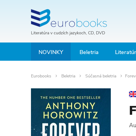
Literatúra v cudzích jazykoch, CD, DVD
NOVINKY
Beletria
Literatú
Eurobooks
Beletria
Súčasná beletria
Forev
F
Au