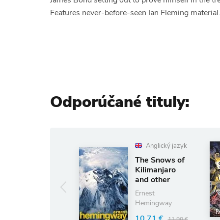
James Bond setting out to prove himself in the tr
Features never-before-seen Ian Fleming material
Odporúčané tituly:
Anglický jazyk
Ang
The Snows of
The S
Kilimanjaro
the Gi
and other
Pat Ba
Stories
Ernest
11.87
Hemingway
(ušetrí
10.71 €
11.90 €