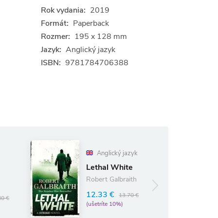
Rok vydania:
2019
Formát:
Paperback
Rozmer:
195 x 128 mm
Jazyk:
Anglický jazyk
ISBN:
9781784706388
Anglický jazyk
The Pillars of
Lethal White
the Earth
Robert Galbraith
13.19 €
14.65 €
12.33 €
13.70 €
(ušetríte 10%)
(ušetríte 10%)