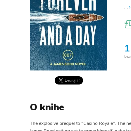
...
1
bež
O knihe
The explosive prequel to "Casino Royale". The