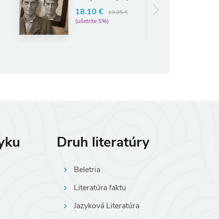
Michael R. Foley
8.10 €
19.05 €
10.43 €
10.98 €
ušetríte 5%)
(ušetríte 5%)
zyku
Druh literatúry
Beletria
Literatúra faktu
Jazyková Literatúra