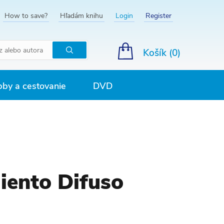
How to save?
Hľadám knihu
Login
Register
Košík (
0
)
Hľadať
by a cestovanie
DVD
iento Difuso