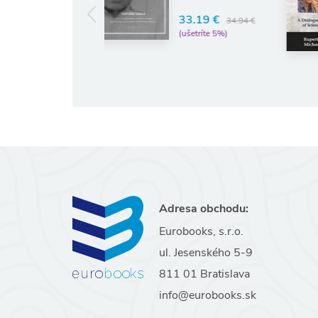
Analytic
Sheldrake
33.19 €
34.94 €
Philosophy - A
(ušetríte 5%)
16.41 €
Stu
17.2
(ušetríte 5%)
Adresa obchodu:
Eurobooks, s.r.o.
ul. Jesenského 5-9
811 01 Bratislava
info@eurobooks.sk