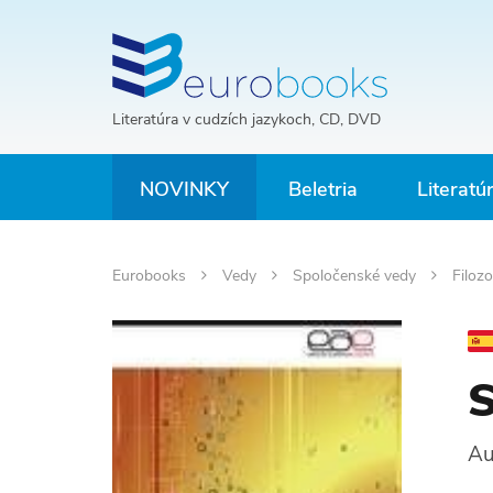
Literatúra v cudzích jazykoch, CD, DVD
NOVINKY
Beletria
Literatú
Eurobooks
Vedy
Spoločenské vedy
Filoz
S
Au