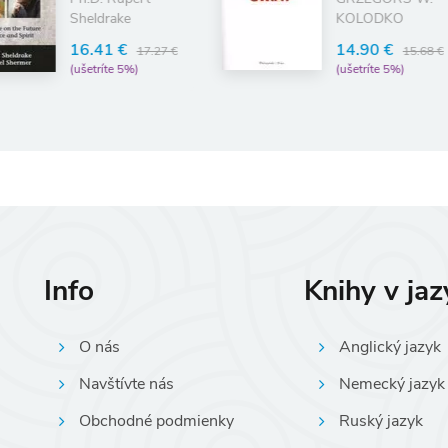
KOLODKO
1
(
14.90 €
7 €
15.68 €
(ušetríte 5%)
Info
Knihy v ja
O nás
Anglický jazyk
Navštívte nás
Nemecký jazyk
Obchodné podmienky
Ruský jazyk