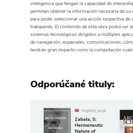
inteligencia que tengan la capacidad de interpr
permitan obtener la información necesaria de su 
para poder seleccionar una acción respectiva de 
trabajando. El contenido de esta obra podrá ser d
sistemas tecnológicos dirigidos a múltiples apli
de navegación, espaciales, comunicaciones, cómp
tendrán gran impacto como la computación cuánt
Odporúčané tituly:
Anglický jazyk
Anglický jaz
Zabala, S:
Arguing
Hermeneutic
Science
Nature of
Ph.D. Rupert