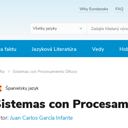
Why Eurobooks
FAQ
Všetky jazyky
ra faktu
Jazyková Literatúra
Vedy
Hob
ofia
Sistemas con Procesamiento Difuso
Španielsky jazyk
istemas con Procesam
tor:
Juan Carlos García Infante