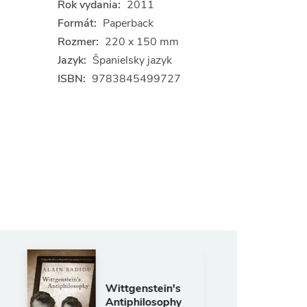
Rok vydania:
2011
Formát:
Paperback
Rozmer:
220 x 150 mm
Jazyk:
Španielsky jazyk
ISBN:
9783845499727
Anglický jazyk
Life Lessons
ittgenstein's
from Bergson
ntiphilosophy