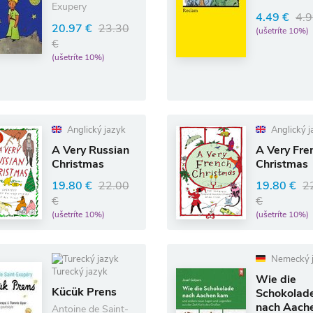
Exupery
4.49 €
4.9
20.97 €
23.30
(ušetríte 10%)
€
(ušetríte 10%)
Anglický jazyk
Anglický j
A Very Russian
A Very Fre
Christmas
Christmas
19.80 €
22.00
19.80 €
2
€
€
(ušetríte 10%)
(ušetríte 10%)
Nemecký 
Turecký jazyk
Wie die
Kücük Prens
Schokolad
nach Aach
Antoine de Saint-