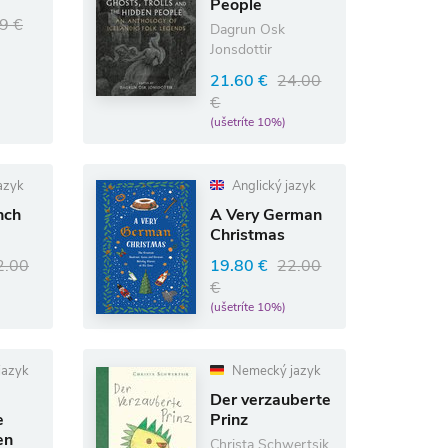
People
9 €
Dagrun Osk
Jonsdottir
21.60 €
24.00
€
(ušetríte 10%)
azyk
Anglický jazyk
nch
A Very German
Christmas
2.00
19.80 €
22.00
€
(ušetríte 10%)
jazyk
Nemecký jazyk
Der verzauberte
e
Prinz
en
Christa Schwertsik