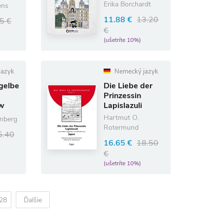
gen
Erika Borchardt
ens
11.88 €
13.20
5 €
€
(ušetríte 10%)
jazyk
Nemecký jazyk
 gelbe
Die Liebe der
e
Prinzessin
ow
Lapislazuli
Hartmut O.
enberg
Rotermund
5.40
16.65 €
18.50
€
(ušetríte 10%)
28
Ďalšie