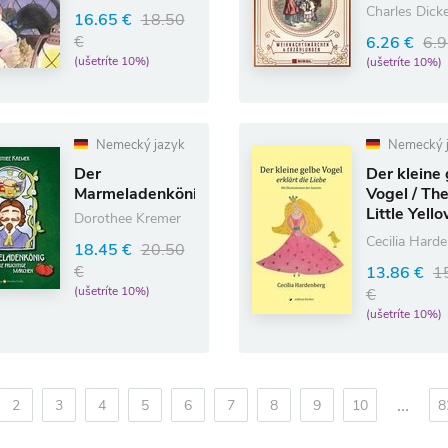
& Erzählun
Charles Dick
16.65 €
18.50
€
6.26 €
6.9
(ušetríte 10%)
(ušetríte 10%)
Nemecký jazyk
Nemecký 
Der
Der kleine
Marmeladenkönig
Vogel / Th
Little Yell
Dorothee Kremer
Bird
Cecilia Hard
18.45 €
20.50
€
13.86 €
1
(ušetríte 10%)
€
(ušetríte 10%)
...
2
3
4
5
6
7
8
9
10
8