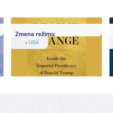
Zmena režimu
v USA