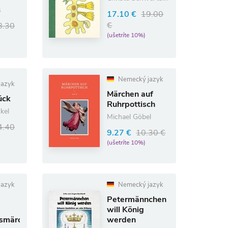
s
17.10 €
19.00
€
8.30
(ušetríte 10%)
Nemecký jazyk
jazyk
Märchen auf
ück
Ruhrpottisch
kel
Michael Göbel
4.40
9.27 €
10.30 €
(ušetríte 10%)
jazyk
Nemecký jazyk
Petermännchen
will König
smärchen
werden