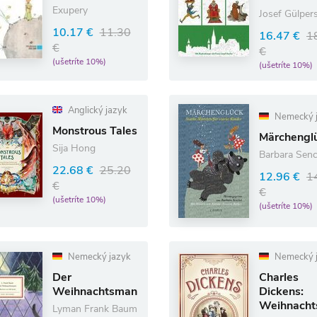
kam
Exupery
Josef Gülper
10.17 €
11.30
16.47 €
1
€
€
(ušetríte 10%)
(ušetríte 10%)
Anglický jazyk
Nemecký 
Monstrous Tales
Märchengl
Sija Hong
Barbara Senc
22.68 €
25.20
12.96 €
1
€
€
(ušetríte 10%)
(ušetríte 10%)
Nemecký jazyk
Nemecký 
Der
Charles
Weihnachtsmann
Dickens:
Weihnacht
Lyman Frank Baum