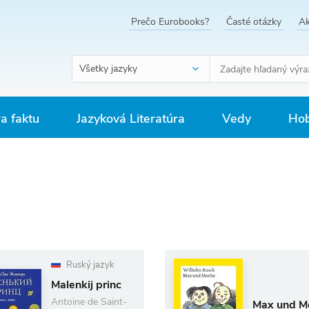
Prečo Eurobooks?
Časté otázky
Ak
Všetky jazyky
ra faktu
Jazyková Literatúra
Vedy
Hob
Ruský jazyk
Malenkij princ
Antoine de Saint-
Max und Mo