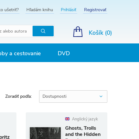
o ušetriť?
Hľadám knihu
Prihlásiť
Registrovať
Košík (
0
)
Hľadať
by a cestovanie
DVD
Zoradiť podľa:
Dostupnosti
Anglický jazyk
Ghosts, Trolls
and the Hidden
ritz