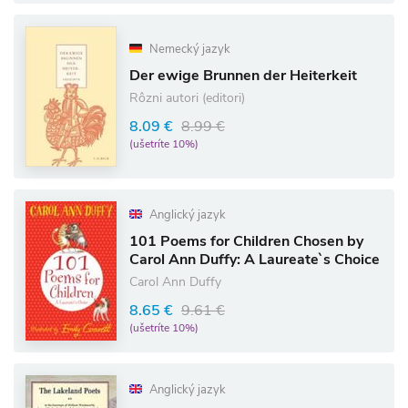
Nemecký jazyk
Der ewige Brunnen der Heiterkeit
Rôzni autori (editori)
8.09 €
8.99 €
(ušetríte 10%)
Anglický jazyk
101 Poems for Children Chosen by
Carol Ann Duffy: A Laureate`s Choice
Carol Ann Duffy
8.65 €
9.61 €
(ušetríte 10%)
Anglický jazyk