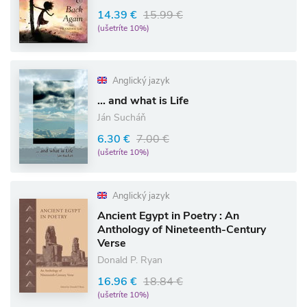
14.39 €
15.99 €
(ušetríte 10%)
Anglický jazyk
... and what is Life
Ján Sucháň
6.30 €
7.00 €
(ušetríte 10%)
Anglický jazyk
Ancient Egypt in Poetry : An
Anthology of Nineteenth-Century
Verse
Donald P. Ryan
16.96 €
18.84 €
(ušetríte 10%)