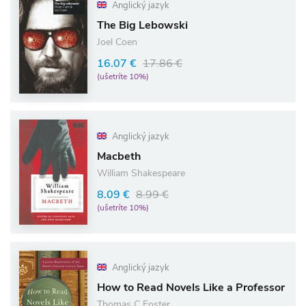
Anglický jazyk
The Big Lebowski
Joel Coen
16.07 €
17.86 €
(ušetríte 10%)
Anglický jazyk
Macbeth
William Shakespeare
8.09 €
8.99 €
(ušetríte 10%)
Anglický jazyk
How to Read Novels Like a Professor
Thomas C Foster