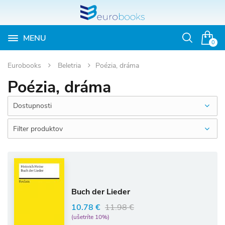
MENU
Otvoriť
0
vyhľadávan
Eurobooks
Beletria
Poézia, dráma
Poézia, dráma
Dostupnosti
Filter produktov
Buch der Lieder
10.78 €
11.98 €
(ušetríte 10%)