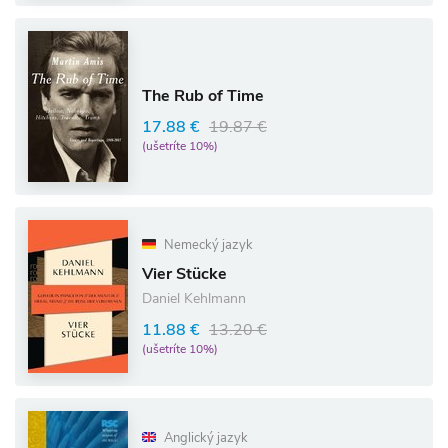
The Rub of Time
17.88 €
19.87 €
(ušetríte 10%)
Nemecký jazyk
Vier Stücke
Daniel Kehlmann
11.88 €
13.20 €
(ušetríte 10%)
Anglický jazyk