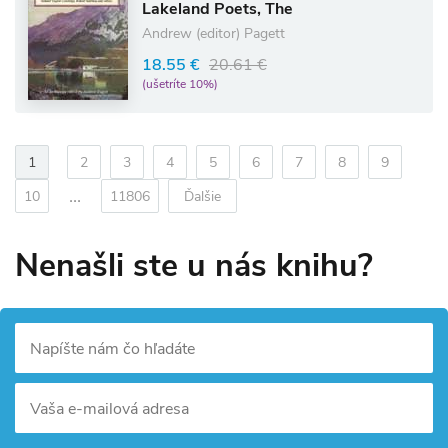
Lakeland Poets, The
Andrew (editor) Pagett
18.55 €
20.61 €
(ušetríte 10%)
1
2
3
4
5
6
7
8
9
...
10
11806
Ďalšie
Nenašli ste u nás knihu?
Napíšte nám čo hľadáte
Vaša e-mailová adresa