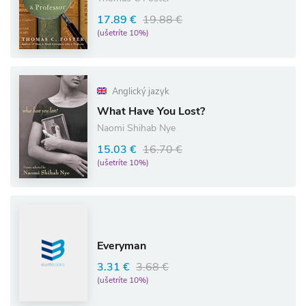
17.89 €
19.88 €
(ušetríte 10%)
Anglický jazyk
What Have You Lost?
Naomi Shihab Nye
15.03 €
16.70 €
(ušetríte 10%)
Everyman
3.31 €
3.68 €
(ušetríte 10%)