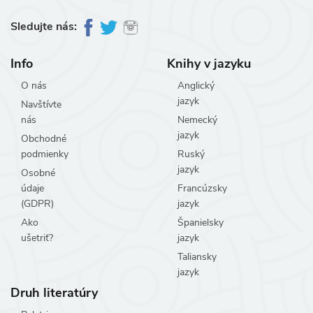
Sledujte nás:
Info
Knihy v jazyku
O nás
Anglický
jazyk
Navštívte
nás
Nemecký
jazyk
Obchodné
podmienky
Ruský
jazyk
Osobné
údaje
Francúzsky
(GDPR)
jazyk
Ako
Španielsky
ušetriť?
jazyk
Taliansky
jazyk
Druh literatúry