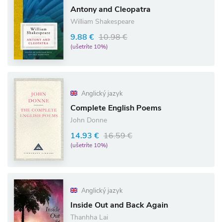
Antony and Cleopatra
William Shakespeare
9.88 €
10.98 €
(ušetríte 10%)
Anglický jazyk
Complete English Poems
John Donne
14.93 €
16.59 €
(ušetríte 10%)
Anglický jazyk
Inside Out and Back Again
Thanhha Lai