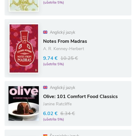
(ušetríte 5%)
Anglický jazyk
Notes From Madras
A. R. Kenney-Herbert
9.74 €
10.25 €
(ušetríte 5%)
Anglický jazyk
Olive: 101 Comfort Food Classics
Janine Ratcliffe
6.02 €
6.34 €
(ušetríte 5%)