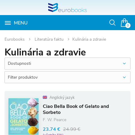
MENU
Otvoriť
0
vyhľadávan
Eurobooks
Literatúra faktu
Kulinária a zdravie
Kulinária a zdravie
Dostupnosti
Filter produktov
Anglický jazyk
Ciao Bella Book of Gelato and
Sorbeto
F. W. Pearce
23.74 €
24.99 €