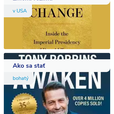
v USA
Ako sa stať
bohatý