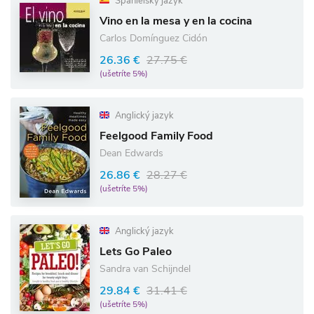
Španielsky jazyk
Vino en la mesa y en la cocina
Carlos Domínguez Cidón
26.36 €
27.75 €
(ušetríte 5%)
Anglický jazyk
Feelgood Family Food
Dean Edwards
26.86 €
28.27 €
(ušetríte 5%)
Anglický jazyk
Lets Go Paleo
Sandra van Schijndel
29.84 €
31.41 €
(ušetríte 5%)