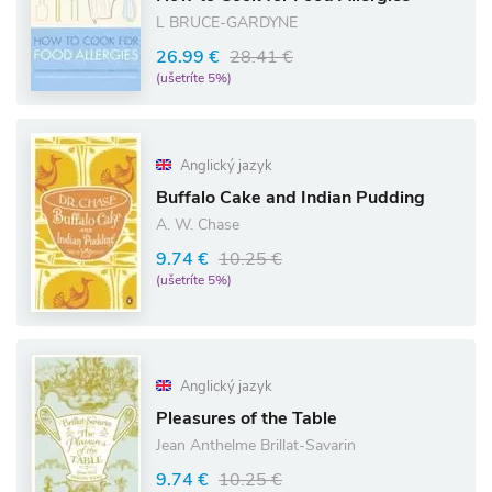
L BRUCE-GARDYNE
26.99 €
28.41 €
(ušetríte 5%)
Anglický jazyk
Buffalo Cake and Indian Pudding
A. W. Chase
9.74 €
10.25 €
(ušetríte 5%)
Anglický jazyk
Pleasures of the Table
Jean Anthelme Brillat-Savarin
9.74 €
10.25 €