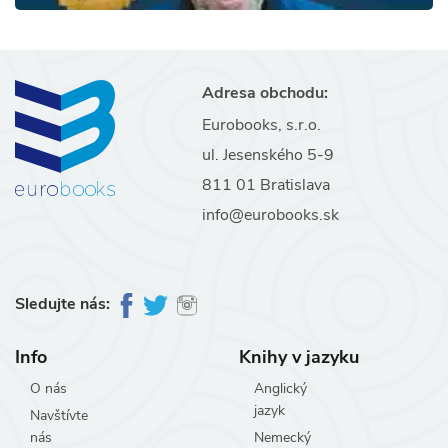
Adresa obchodu:
Eurobooks, s.r.o.
ul. Jesenského 5-9
811 01 Bratislava
info@eurobooks.sk
Sledujte nás:
Info
Knihy v jazyku
O nás
Anglický
jazyk
Navštívte
nás
Nemecký