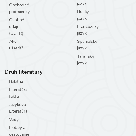
jazyk
Obchodné
podmienky
Ruský
jazyk
Osobné
údaje
Francúzsky
(GDPR)
jazyk
Ako
Španielsky
ušetriť?
jazyk
Taliansky
jazyk
Druh literatúry
Beletria
Literatúra
faktu
Jazyková
Literatúra
Vedy
Hobby a
cestovanie