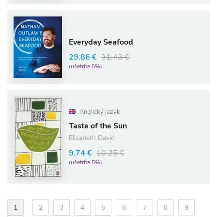
Everyday Seafood
29.86 €
31.43 €
(ušetríte 5%)
Anglický jazyk
Taste of the Sun
Elizabeth David
9.74 €
10.25 €
(ušetríte 5%)
1
2
3
4
5
6
7
8
9