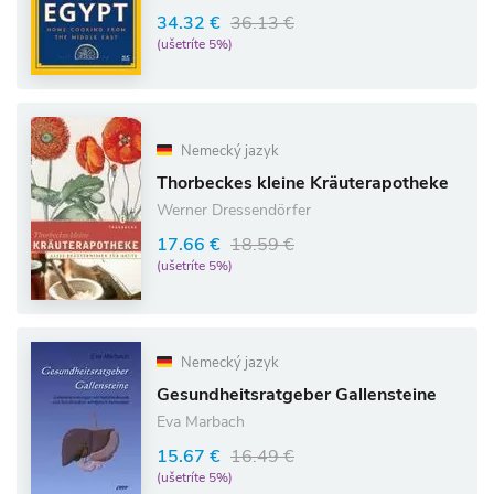
34.32 €
36.13 €
(ušetríte 5%)
Nemecký jazyk
Thorbeckes kleine Kräuterapotheke
Werner Dressendörfer
17.66 €
18.59 €
(ušetríte 5%)
Nemecký jazyk
Gesundheitsratgeber Gallensteine
Eva Marbach
15.67 €
16.49 €
(ušetríte 5%)