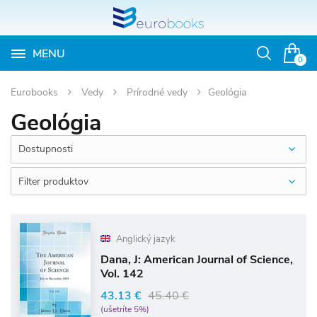
MENU
Otvoriť
0
vyhľadávan
Eurobooks
Vedy
Prírodné vedy
Geológia
Geológia
Dostupnosti
Filter produktov
Anglický jazyk
Dana, J: American Journal of Science,
Vol. 142
43.13 €
45.40 €
(ušetríte 5%)