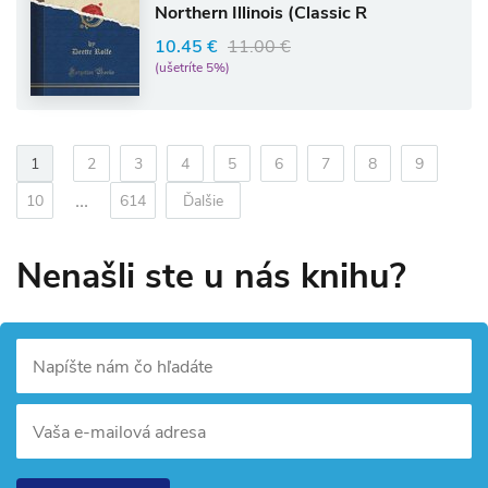
Northern Illinois (Classic R
10.45 €
11.00 €
(ušetríte 5%)
1
2
3
4
5
6
7
8
9
...
10
614
Ďalšie
Nenašli ste u nás knihu?
Napíšte nám čo hľadáte
Vaša e-mailová adresa