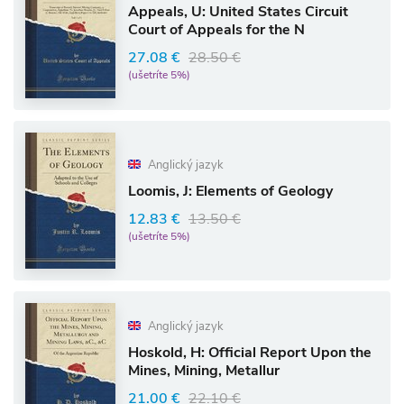
Appeals, U: United States Circuit
Court of Appeals for the N
27.08 €
28.50 €
(ušetríte 5%)
Anglický jazyk
Loomis, J: Elements of Geology
12.83 €
13.50 €
(ušetríte 5%)
Anglický jazyk
Hoskold, H: Official Report Upon the
Mines, Mining, Metallur
21.00 €
22.10 €