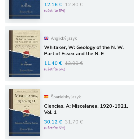
12.16 €
12.80 €
(ušetríte 5%)
Anglický jazyk
Whitaker, W: Geology of the N. W.
Part of Essex and the N. E
11.40 €
12.00 €
(ušetríte 5%)
Španielsky jazyk
Ciencias, A: Miscelanea, 1920-1921,
Vol. 1
30.12 €
31.70 €
(ušetríte 5%)