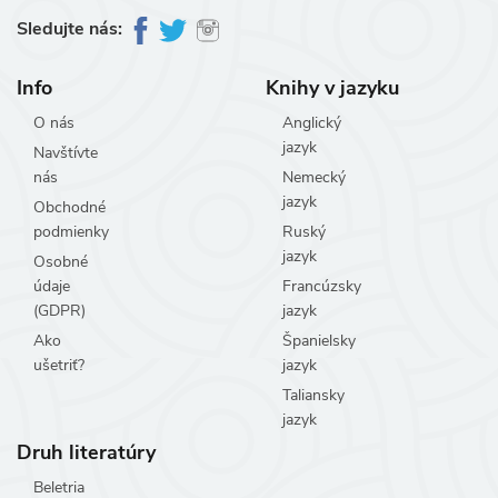
Sledujte nás:
Info
Knihy v jazyku
O nás
Anglický
jazyk
Navštívte
nás
Nemecký
jazyk
Obchodné
podmienky
Ruský
jazyk
Osobné
údaje
Francúzsky
(GDPR)
jazyk
Ako
Španielsky
ušetriť?
jazyk
Taliansky
jazyk
Druh literatúry
Beletria