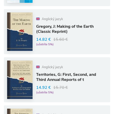
Anglický jazyk
Gregory, J: Making of the Earth
(Classic Reprint)
14.82 €
15.60 €
(ušetríte 5%)
Anglický jazyk
Territories, G: First, Second, and
Third Annual Reports of t
14.92 €
15.70 €
(ušetríte 5%)