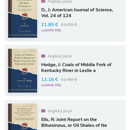
Anglický jazyk
D., J: American Journal of Science,
Vol. 24 of 124
21.85 €
23.00 €
(ušetríte 5%)
Anglický jazyk
Hodge, J: Coals of Middle Fork of
Kentucky River in Leslie a
12.16 €
12.80 €
(ušetríte 5%)
Anglický jazyk
Ells, R: Joint Report on the
Bituminous, or Oil Shales of Ne