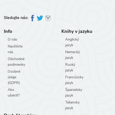
Sledujte nás:
Info
Knihy v jazyku
O nás
Anglický
jazyk
Navštívte
nás
Nemecký
jazyk
Obchodné
podmienky
Ruský
jazyk
Osobné
údaje
Francúzsky
(GDPR)
jazyk
Ako
Španielsky
ušetriť?
jazyk
Taliansky
jazyk