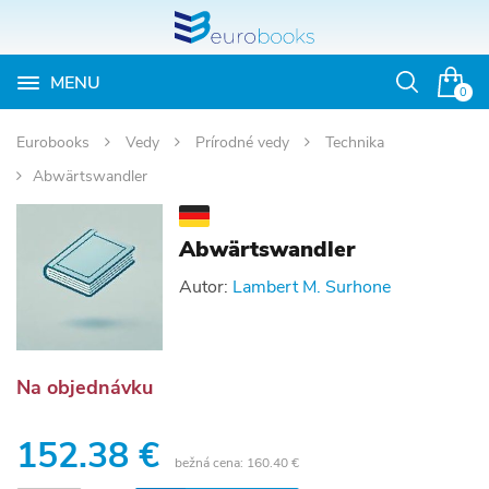
MENU
Otvoriť
0
vyhľadávan
Eurobooks
Vedy
Prírodné vedy
Technika
Abwärtswandler
Abwärtswandler
Autor:
Lambert M. Surhone
Na objednávku
152.38 €
bežná cena:
160.40 €