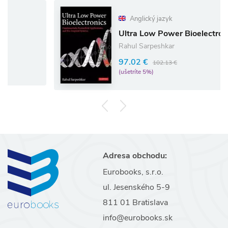
Anglický jazyk
Ultra Low Power Bioelectronics
Rahul Sarpeshkar
97.02 €
102.13 €
(ušetríte 5%)
Adresa obchodu:
Eurobooks, s.r.o.
ul. Jesenského 5-9
811 01 Bratislava
info@eurobooks.sk