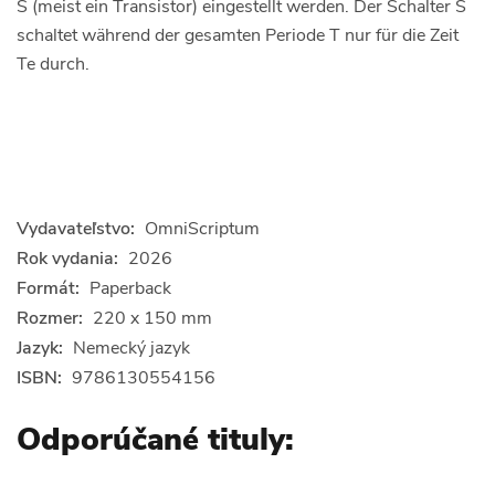
S (meist ein Transistor) eingestellt werden. Der Schalter S
schaltet während der gesamten Periode T nur für die Zeit
Te durch.
Vydavateľstvo:
OmniScriptum
Rok vydania:
2026
Formát:
Paperback
Rozmer:
220 x 150 mm
Jazyk:
Nemecký jazyk
ISBN:
9786130554156
Odporúčané tituly: