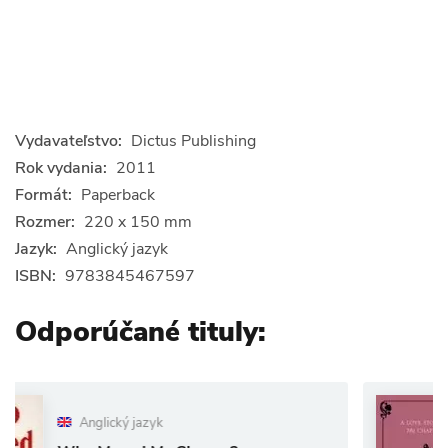
Vydavateľstvo:
Dictus Publishing
Rok vydania:
2011
Formát:
Paperback
Rozmer:
220 x 150 mm
Jazyk:
Anglický jazyk
ISBN:
9783845467597
Odporúčané tituly:
Anglic
ický jazyk
The List