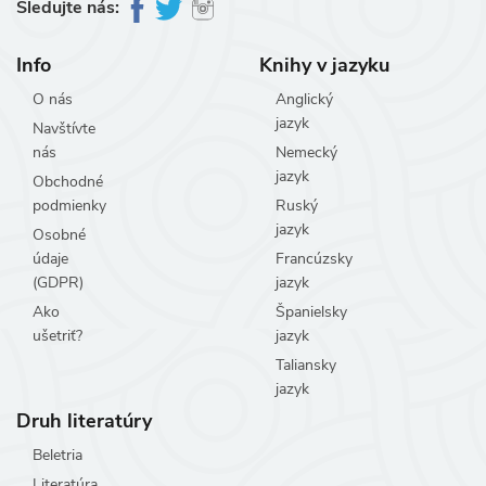
Sledujte nás:
Info
Knihy v jazyku
O nás
Anglický
jazyk
Navštívte
nás
Nemecký
jazyk
Obchodné
podmienky
Ruský
jazyk
Osobné
údaje
Francúzsky
(GDPR)
jazyk
Ako
Španielsky
ušetriť?
jazyk
Taliansky
jazyk
Druh literatúry
Beletria
Literatúra