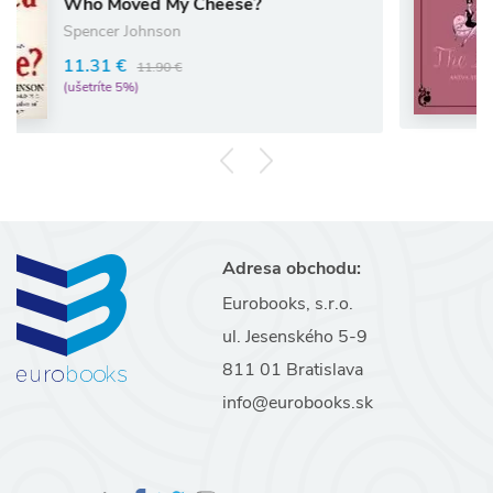
oved My Cheese?
Chapter
r Johnson
STOUT A
 €
11.90 €
12.58 €
e 5%)
(ušetríte 5
Adresa obchodu:
Eurobooks, s.r.o.
ul. Jesenského 5-9
811 01 Bratislava
info@eurobooks.sk