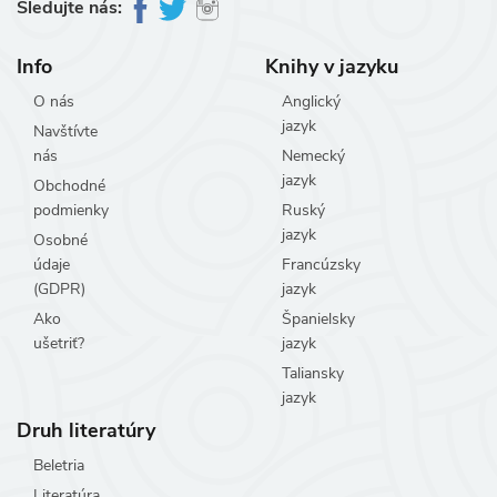
Sledujte nás:
Info
Knihy v jazyku
O nás
Anglický
jazyk
Navštívte
nás
Nemecký
jazyk
Obchodné
podmienky
Ruský
jazyk
Osobné
údaje
Francúzsky
(GDPR)
jazyk
Ako
Španielsky
ušetriť?
jazyk
Taliansky
jazyk
Druh literatúry
Beletria
Literatúra