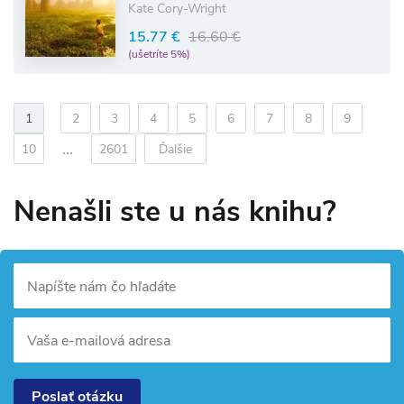
Kate Cory-Wright
15.77 €
16.60 €
(ušetríte 5%)
1
2
3
4
5
6
7
8
9
...
10
2601
Ďalšie
Nenašli ste u nás knihu?
Napíšte nám čo hľadáte
Vaša e-mailová adresa
Poslať otázku