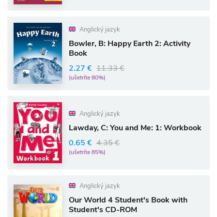
Anglický jazyk
Bowler, B: Happy Earth 2: Activity
Book
2.27 €
11.33 €
(ušetríte 80%)
Anglický jazyk
Lawday, C: You and Me: 1: Workbook
0.65 €
4.35 €
(ušetríte 85%)
Anglický jazyk
Our World 4 Student's Book with
Student's CD-ROM