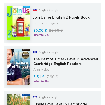
Anglický jazyk
Join Us for English 2 Pupils Book
Gunter Gerngross
20.90 €
22.00 €
(ušetríte 5%)
Anglický jazyk
The Best of Times? Level 6 Advanced
Cambridge English Readers
Alan Maley
7.51 €
7.90 €
(ušetríte 5%)
Anglický jazyk
Jungle Love Level 5 Cambridge