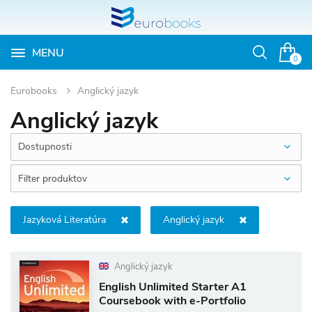
MENU
Otvoriť
0
vyhľadávan
Eurobooks
Anglický jazyk
Anglický jazyk
Dostupnosti
Filter produktov
Jazyková Literatúra
Anglický jazyk
Anglický jazyk
English Unlimited Starter A1
Coursebook with e-Portfolio