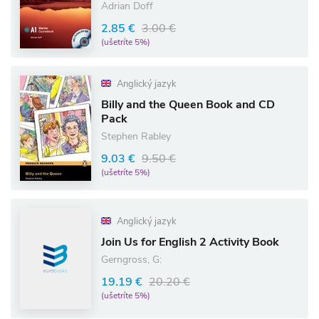
Adrian Doff
2.85 €
3.00 €
(ušetríte 5%)
Anglický jazyk
Billy and the Queen Book and CD
Pack
Stephen Rabley
9.03 €
9.50 €
(ušetríte 5%)
Anglický jazyk
Join Us for English 2 Activity Book
Gerngross, G:
19.19 €
20.20 €
(ušetríte 5%)