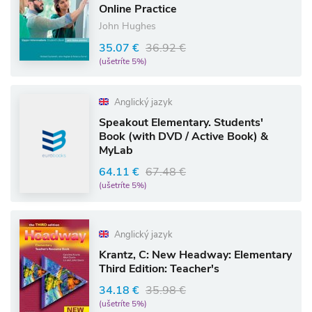
Online Practice
John Hughes
35.07 €
36.92 €
(ušetríte 5%)
Anglický jazyk
Speakout Elementary. Students'
Book (with DVD / Active Book) &
MyLab
64.11 €
67.48 €
(ušetríte 5%)
Anglický jazyk
Krantz, C: New Headway: Elementary
Third Edition: Teacher's
34.18 €
35.98 €
(ušetríte 5%)