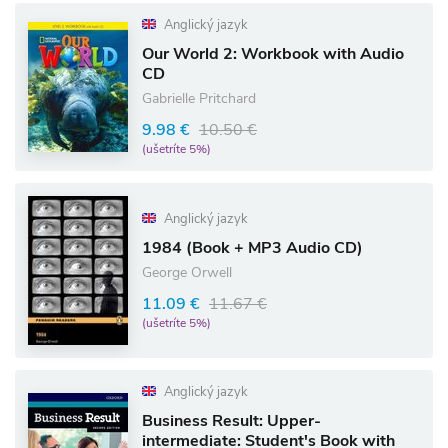
Anglický jazyk
Our World 2: Workbook with Audio
CD
Gabrielle Pritchard
9.98 €
10.50 €
(ušetríte 5%)
Anglický jazyk
1984 (Book + MP3 Audio CD)
George Orwell
11.09 €
11.67 €
(ušetríte 5%)
Anglický jazyk
Business Result: Upper-
intermediate: Student's Book with