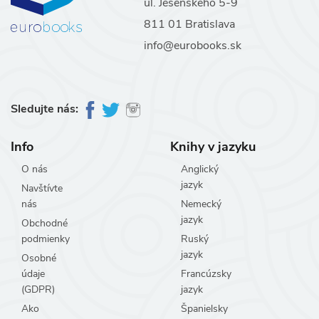
ul. Jesenského 5-9
811 01 Bratislava
info@eurobooks.sk
Sledujte nás:
Info
Knihy v jazyku
O nás
Anglický
jazyk
Navštívte
nás
Nemecký
jazyk
Obchodné
podmienky
Ruský
jazyk
Osobné
údaje
Francúzsky
(GDPR)
jazyk
Ako
Španielsky