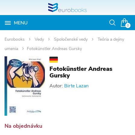
MENU
Otvoriť
0
vyhľadávan
Eurobooks
Vedy
Spoločenské vedy
Teória a dejiny
umenia
Fotokünstler Andreas Gursky
Fotokünstler Andreas
Gursky
Autor:
Birte Lazan
Na objednávku