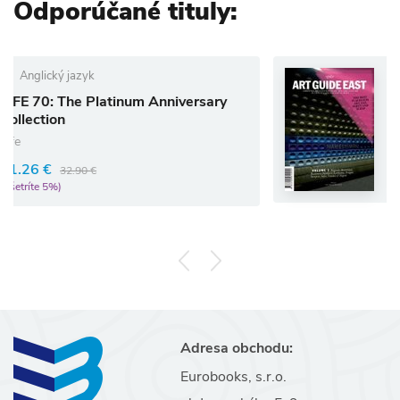
Odporúčané tituly:
Anglický jazyk
tinum Anniversary
spike Art Guide Ea
Rôzni autori (editori)
26.31 €
27.69 €
(ušetríte 5%)
Adresa obchodu:
Eurobooks, s.r.o.