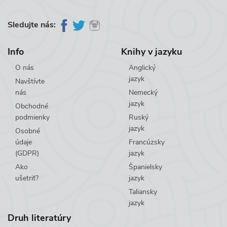
Sledujte nás:
Info
Knihy v jazyku
O nás
Anglický
jazyk
Navštívte
nás
Nemecký
jazyk
Obchodné
podmienky
Ruský
jazyk
Osobné
údaje
Francúzsky
(GDPR)
jazyk
Ako
Španielsky
ušetriť?
jazyk
Taliansky
jazyk
Druh literatúry