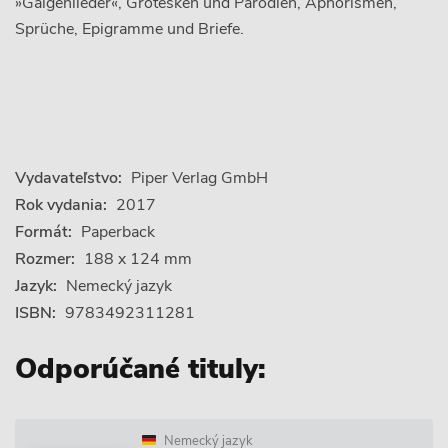
»Galgenlieder«, Grotesken und Parodien, Aphorismen,
Sprüche, Epigramme und Briefe.
Vydavateľstvo:
Piper Verlag GmbH
Rok vydania:
2017
Formát:
Paperback
Rozmer:
188 x 124 mm
Jazyk:
Nemecký jazyk
ISBN:
9783492311281
Odporúčané tituly:
Nemecký jazyk