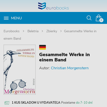
MENU
Otvoriť
0
vyhľadávan
Eurobooks
Beletria
Zbierky
Gesammelte Werke in
einem Band
Gesammelte Werke in
einem Band
Autor:
Christian Morgenstern
1 KUS SKLADOM U VYDAVATEĽA
Posielame
do 7-10 dní