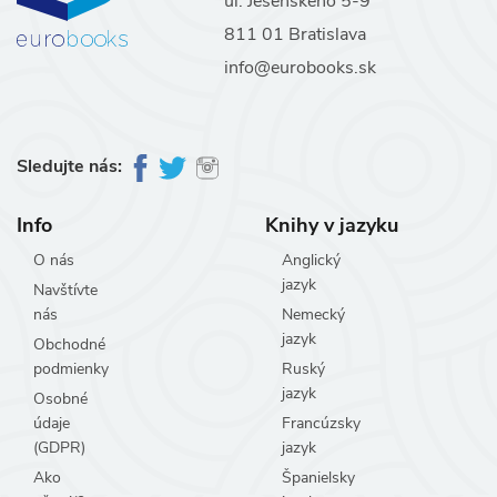
ul. Jesenského 5-9
811 01 Bratislava
info@eurobooks.sk
Sledujte nás:
Info
Knihy v jazyku
O nás
Anglický
jazyk
Navštívte
nás
Nemecký
jazyk
Obchodné
podmienky
Ruský
jazyk
Osobné
údaje
Francúzsky
(GDPR)
jazyk
Ako
Španielsky