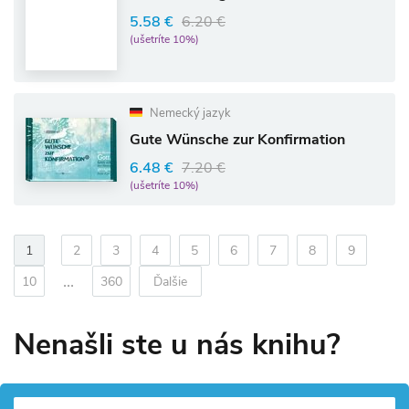
5.58 €
6.20 €
(ušetríte 10%)
Nemecký jazyk
Gute Wünsche zur Konfirmation
6.48 €
7.20 €
(ušetríte 10%)
1
2
3
4
5
6
7
8
9
...
10
360
Ďalšie
Nenašli ste u nás knihu?