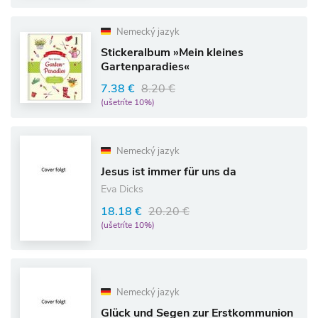
Nemecký jazyk
Stickeralbum »Mein kleines
Gartenparadies«
7.38 €
8.20 €
(ušetríte 10%)
Nemecký jazyk
Jesus ist immer für uns da
Eva Dicks
18.18 €
20.20 €
(ušetríte 10%)
Nemecký jazyk
Glück und Segen zur Erstkommunion