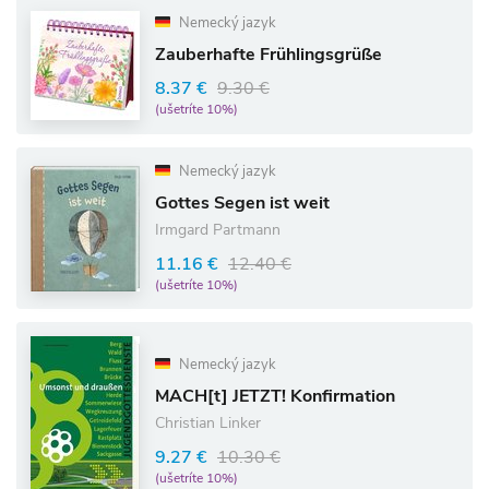
Nemecký jazyk
Zauberhafte Frühlingsgrüße
8.37 €
9.30 €
(ušetríte 10%)
Nemecký jazyk
Gottes Segen ist weit
Irmgard Partmann
11.16 €
12.40 €
(ušetríte 10%)
Nemecký jazyk
MACH[t] JETZT! Konfirmation
Christian Linker
9.27 €
10.30 €
(ušetríte 10%)