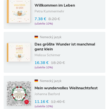
Willkommen im Leben
Petra Kummermehr
7.38 €
8.20 €
(ušetríte 10%)
Nemecký jazyk
Das größte Wunder ist manchmal
ganz klein
Melissa Schirmer
16.38 €
18.20 €
(ušetríte 10%)
Nemecký jazyk
Mein wundervolles Weihnachtsfest
Johanna Basford
11.16 €
12.40 €
(ušetríte 10%)