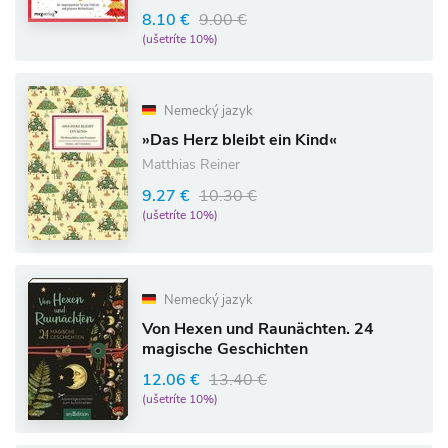
8.10 €
9.00 €
(ušetríte 10%)
Nemecký jazyk
»Das Herz bleibt ein Kind«
Matthias Reiner
9.27 €
10.30 €
(ušetríte 10%)
Nemecký jazyk
Von Hexen und Raunächten. 24
magische Geschichten
12.06 €
13.40 €
(ušetríte 10%)