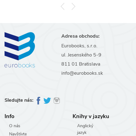
Adresa obchodu:
Eurobooks, s.r.o.
ul. Jesenského 5-9
811 01 Bratislava
info@eurobooks.sk
Sledujte nás:
Info
Knihy v jazyku
O nás
Anglický
jazyk
Navštívte