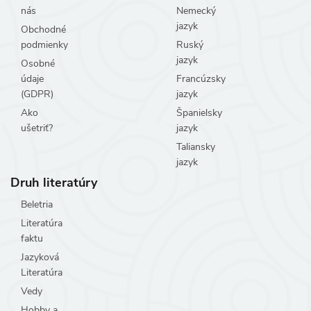
nás
Nemecký
jazyk
Obchodné
podmienky
Ruský
jazyk
Osobné
údaje
Francúzsky
(GDPR)
jazyk
Ako
Španielsky
ušetriť?
jazyk
Taliansky
jazyk
Druh literatúry
Beletria
Literatúra
faktu
Jazyková
Literatúra
Vedy
Hobby a