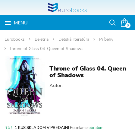
MENU
Otvoriť
0
vyhľadávan
Eurobooks
Beletria
Detská literatúra
Príbehy
Throne of Glass 04. Queen of Shadows
Throne of Glass 04. Queen
of Shadows
Autor:
1 KUS SKLADOM V PREDAJNI
Posielame
obratom