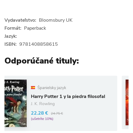
Vydavateľstvo:
Bloomsbury UK
Formát:
Paperback
Jazyk:
ISBN:
9781408858615
Odporúčané tituly:
Španielsky jazyk
arry Potter 1 y la piedra filosofal
Mus
. K. Rowling
10.
2.28 €
24.75 €
(uše
šetríte 10%)