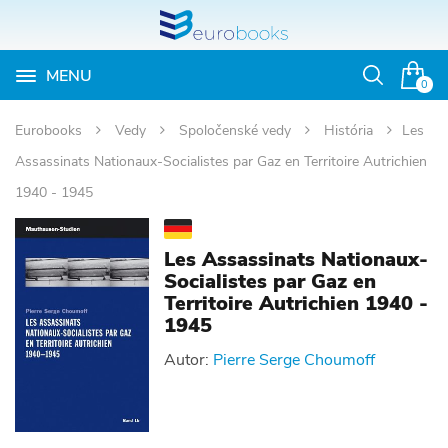
MENU
Otvoriť
0
vyhľadávan
Eurobooks
Vedy
Spoločenské vedy
História
Les
Assassinats Nationaux-Socialistes par Gaz en Territoire Autrichien
1940 - 1945
Les Assassinats Nationaux-
Socialistes par Gaz en
Territoire Autrichien 1940 -
1945
Autor:
Pierre Serge Choumoff