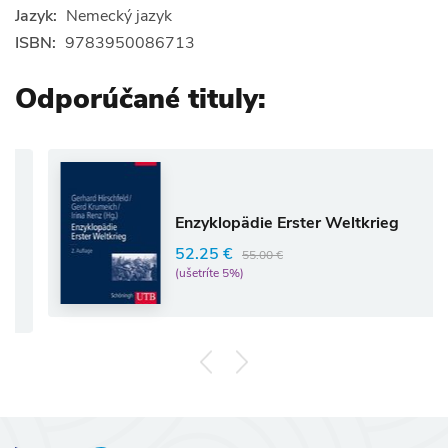
Jazyk:
Nemecký jazyk
ISBN:
9783950086713
Odporúčané tituly:
Enzyklopädie Erster Weltkrieg
52.25 €
55.00 €
(ušetríte 5%)