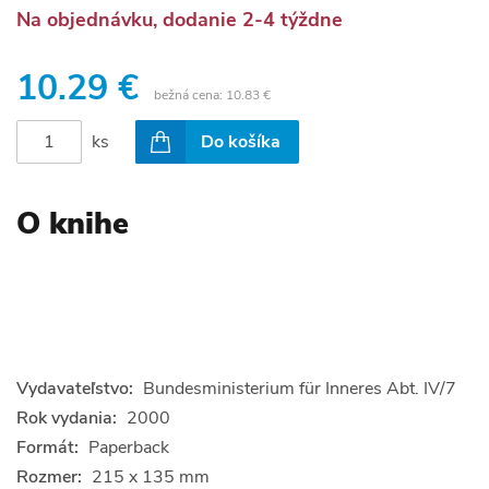
Na objednávku, dodanie 2-4 týždne
10.29 €
bežná cena:
10.83 €
ks
Do košíka
O knihe
Vydavateľstvo:
Bundesministerium für Inneres Abt. IV/7
Rok vydania:
2000
Formát:
Paperback
Rozmer:
215 x 135 mm