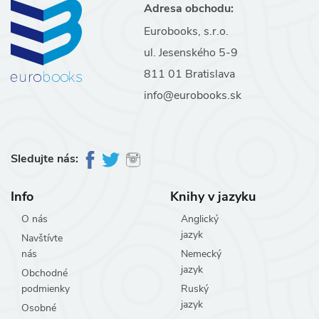
Adresa obchodu:
Eurobooks, s.r.o.
ul. Jesenského 5-9
811 01 Bratislava
info@eurobooks.sk
Sledujte nás:
Info
Knihy v jazyku
O nás
Anglický
jazyk
Navštívte
nás
Nemecký
jazyk
Obchodné
podmienky
Ruský
jazyk
Osobné