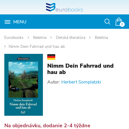
MENU
Otvoriť
0
vyhľadávan
Eurobooks
Beletria
Detská literatúra
Beletria
Nimm Dein Fahrrad und hau ab
Nimm Dein Fahrrad und
hau ab
Autor:
Herbert Somplatzki
Na objednávku, dodanie 2-4 týždne