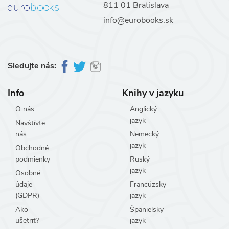
811 01 Bratislava
info@eurobooks.sk
Sledujte nás:
Info
Knihy v jazyku
O nás
Anglický
jazyk
Navštívte
nás
Nemecký
jazyk
Obchodné
podmienky
Ruský
jazyk
Osobné
údaje
Francúzsky
(GDPR)
jazyk
Ako
Španielsky
ušetriť?
jazyk