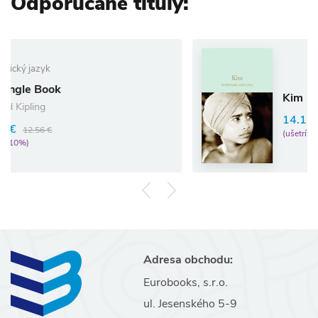
Odporúčané tituly:
Kim
14.13 €
15.70 €
(ušetríte 10%)
Adresa obchodu:
Eurobooks, s.r.o.
ul. Jesenského 5-9