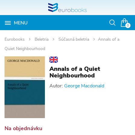
MENU
Otvoriť
0
vyhľadávan
Eurobooks
Beletria
Súčasná beletria
Annals of a
Quiet Neighbourhood
Annals of a Quiet
Neighbourhood
Autor:
George Macdonald
Na objednávku