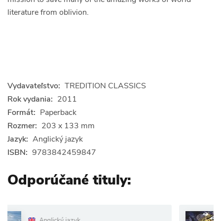
literature from oblivion.
Vydavateľstvo:
TREDITION CLASSICS
Rok vydania:
2011
Formát:
Paperback
Rozmer:
203 x 133 mm
Jazyk:
Anglický jazyk
ISBN:
9783842459847
Odporúčané tituly:
ý jazyk