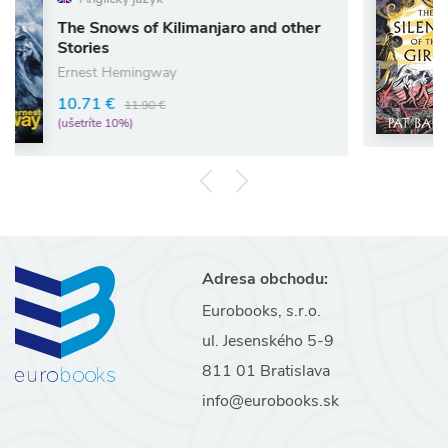
Anglický j
s of Kilimanjaro and other
The Silence
Pat Barker
mingway
11.87 €
13
11.90 €
(ušetríte 10%)
%)
Adresa obchodu:
Eurobooks, s.r.o.
ul. Jesenského 5-9
811 01 Bratislava
info@eurobooks.sk