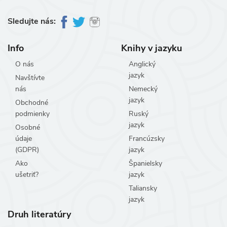
Sledujte nás:
Info
Knihy v jazyku
O nás
Anglický
jazyk
Navštívte
nás
Nemecký
jazyk
Obchodné
podmienky
Ruský
jazyk
Osobné
údaje
Francúzsky
(GDPR)
jazyk
Ako
Španielsky
ušetriť?
jazyk
Taliansky
jazyk
Druh literatúry