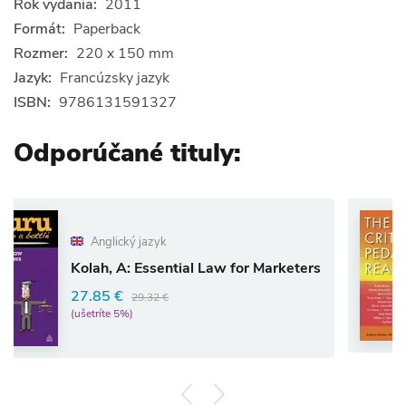
Rok vydania:
2011
Formát:
Paperback
Rozmer:
220 x 150 mm
Jazyk:
Francúzsky jazyk
ISBN:
9786131591327
Odporúčané tituly:
Anglický
ký jazyk
Darder, A
A: Essential Law for Marketers
42.49 €
€
29.32 €
(ušetríte 5%)
5%)