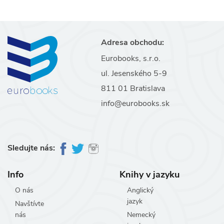
Adresa obchodu:
Eurobooks, s.r.o.
ul. Jesenského 5-9
811 01 Bratislava
info@eurobooks.sk
Sledujte nás:
Info
Knihy v jazyku
O nás
Anglický
jazyk
Navštívte
nás
Nemecký