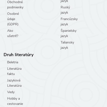
jazyk
Obchodné
podmienky
Ruský
jazyk
Osobné
údaje
Francúzsky
(GDPR)
jazyk
Ako
Španielsky
ušetriť?
jazyk
Taliansky
jazyk
Druh literatúry
Beletria
Literatúra
faktu
Jazyková
Literatúra
Vedy
Hobby a
cestovanie