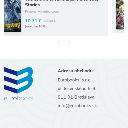
The Sil
ies
Pat Bar
st Hemingway
11.87 
1 €
11.90 €
(ušetríte
íte 10%)
Adresa obchodu:
Eurobooks, s.r.o.
ul. Jesenského 5-9
811 01 Bratislava
info@eurobooks.sk