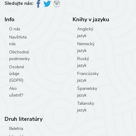
Sledujte nás:
Info
Knihy v jazyku
O nás
Anglický
jazyk
Navštívte
nás
Nemecký
jazyk
Obchodné
podmienky
Ruský
jazyk
Osobné
údaje
Francúzsky
(GDPR)
jazyk
Ako
Španielsky
ušetriť?
jazyk
Taliansky
jazyk
Druh literatúry
Beletria