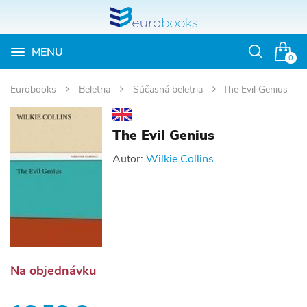
MENU
Otvoriť
0
vyhľadávan
Eurobooks
Beletria
Súčasná beletria
The Evil Genius
The Evil Genius
Autor:
Wilkie Collins
Na objednávku