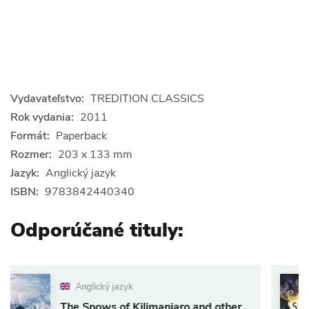
Vydavateľstvo:
TREDITION CLASSICS
Rok vydania:
2011
Formát:
Paperback
Rozmer:
203 x 133 mm
Jazyk:
Anglický jazyk
ISBN:
9783842440340
Odporúčané tituly:
glický jazyk
Angl
Snows of Kilimanjaro and other