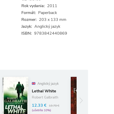
Rok vydania:
2011
Formát:
Paperback
Rozmer:
203 x 133 mm
Jazyk:
Anglický jazyk
ISBN:
9783842440869
glický jazyk
The Pillars of
al White
the Earth
t Galbraith
13.19 €
14.65 €
3 €
13.70 €
(ušetríte 10%)
íte 10%)