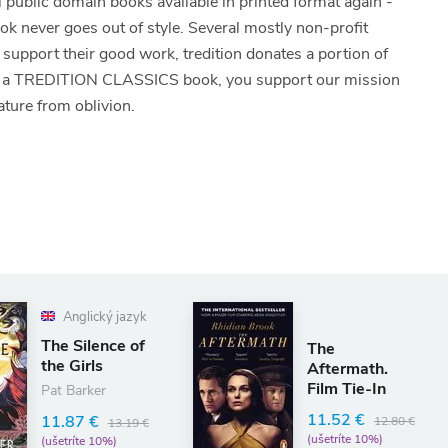
ll public domain books available in printed format again -
ook never goes out of style. Several mostly non-profit
To support their good work, tredition donates a portion of
 of a TREDITION CLASSICS book, you support our mission
ature from oblivion.
An
The
Leth
Aftermath.
Rober
Film Tie-In
12.3
11.52 €
12.80 €
(ušetr
(ušetríte 10%)