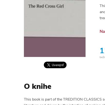
Thi
and
tre
Na
1
bež
O knihe
This book is part of the TREDITION CLASSICS seri