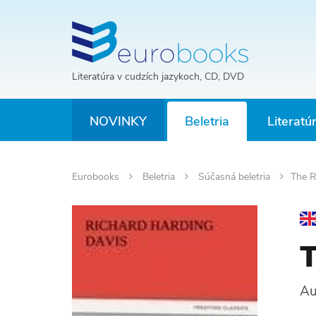
Literatúra v cudzích jazykoch, CD, DVD
NOVINKY
Beletria
Literatú
Eurobooks
Beletria
Súčasná beletria
The R
T
Au