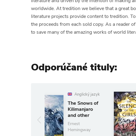
literature and driven by the intention of making a
worldwide. At tredition we believe that a great b
literature projects provide content to tredition. 
the proceeds from each sold copy. As a reader
to save many of the amazing works of world liter
Odporúčané tituly:
Anglický jazyk
Anglický jazyk
The Snows of
The Silence of
Kilimanjaro
the Girls
and other
Pat Barker
Stories
Ernest
11.87 €
13.19 €
Hemingway
(ušetríte 10%)