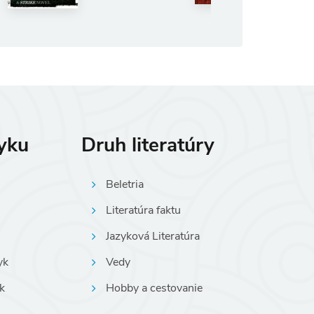
zyku
Druh literatúry
Beletria
Literatúra faktu
Jazyková Literatúra
yk
Vedy
k
Hobby a cestovanie