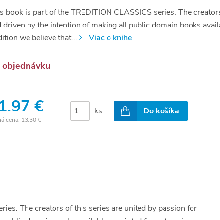
s book is part of the TREDITION CLASSICS series. The creators of
 driven by the intention of making all public domain books avail
dition we believe that...
Viac o knihe
 objednávku
1.97 €
ks
Do košíka
ná cena:
13.30 €
es. The creators of this series are united by passion for