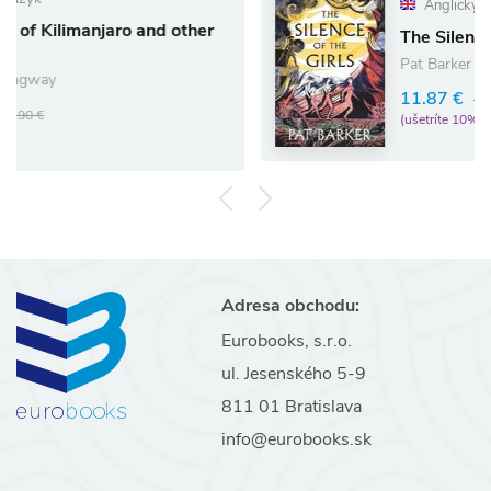
Anglický jazyk
ro and other
The Silence of the Girls
Pat Barker
11.87 €
13.19 €
(ušetríte 10%)
Adresa obchodu:
Eurobooks, s.r.o.
ul. Jesenského 5-9
811 01 Bratislava
info@eurobooks.sk