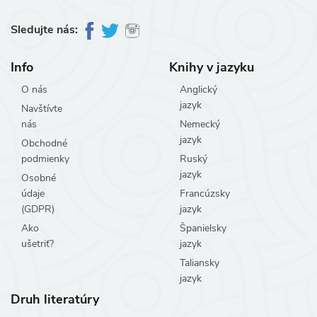
Sledujte nás:
Info
Knihy v jazyku
O nás
Anglický
jazyk
Navštívte
nás
Nemecký
jazyk
Obchodné
podmienky
Ruský
jazyk
Osobné
údaje
Francúzsky
(GDPR)
jazyk
Ako
Španielsky
ušetriť?
jazyk
Taliansky
jazyk
Druh literatúry