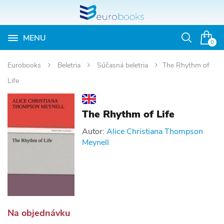
MENU
Otvoriť
0
vyhľadávan
Eurobooks
Beletria
Súčasná beletria
The Rhythm of
Life
The Rhythm of Life
Autor:
Alice Christiana Thompson
Meynell
Na objednávku