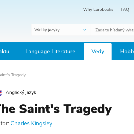
Why Eurobooks
FAQ
Všetky jazyky
aktu
Language Literature
Vedy
Hobby
aint's Tragedy
Anglický jazyk
he Saint's Tragedy
tor:
Charles Kingsley