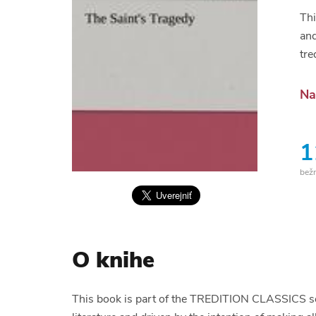
Thi
and
tre
Na
1
bež
O knihe
This book is part of the TREDITION CLASSICS seri