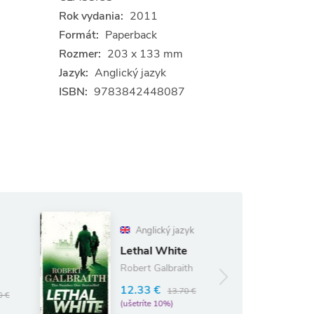
Rok vydania:
2011
Formát:
Paperback
Rozmer:
203 x 133 mm
Jazyk:
Anglický jazyk
ISBN:
9783842448087
Anglický jazyk
The Pillars of
Lethal White
the Earth
Robert Galbraith
13.19 €
14.65 €
12.33 €
13.70 €
(ušetríte 10%)
(ušetríte 10%)