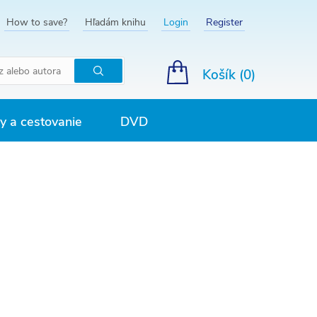
How to save?
Hľadám knihu
Login
Register
Košík (
0
)
Hľadať
 a cestovanie
DVD