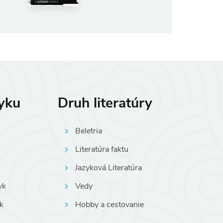
zyku
Druh literatúry
Beletria
Literatúra faktu
Jazyková Literatúra
yk
Vedy
k
Hobby a cestovanie