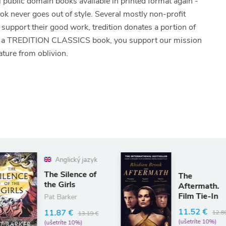
ll public domain books available in printed format again -
ook never goes out of style. Several mostly non-profit
To support their good work, tredition donates a portion of
 of a TREDITION CLASSICS book, you support our mission
ature from oblivion.
cký jazyk
ence of
The
ls
Aftermath.
Film Tie-In
er
11.52 €
€
12.80 €
13.19 €
(ušetríte 10%)
10%)