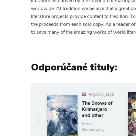
literature and driven by the intention of making a
worldwide. At tredition we believe that a great b
literature projects provide content to tredition. 
the proceeds from each sold copy. As a reader
to save many of the amazing works of world liter
Odporúčané tituly:
Anglický jazyk
Angli
The Snows of
The Sil
Kilimanjaro
the Gir
and other
Pat Bark
Stories
Ernest
11.87 
Hemingway
(ušetríte 