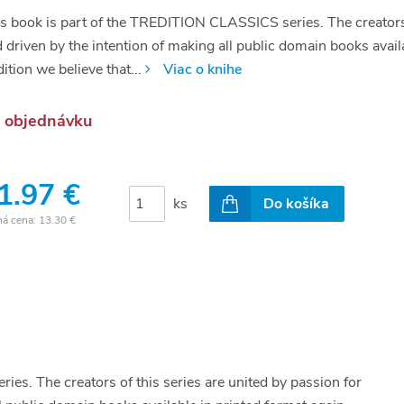
s book is part of the TREDITION CLASSICS series. The creators of
 driven by the intention of making all public domain books avail
dition we believe that...
Viac o knihe
 objednávku
1.97 €
ks
Do košíka
ná cena:
13.30 €
es. The creators of this series are united by passion for