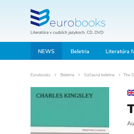
Literatúra v cudzích jazykoch, CD, DVD
NEWS
Beletria
Literatúra f
Eurobooks
Beletria
Súčasná beletria
The S
T
Au