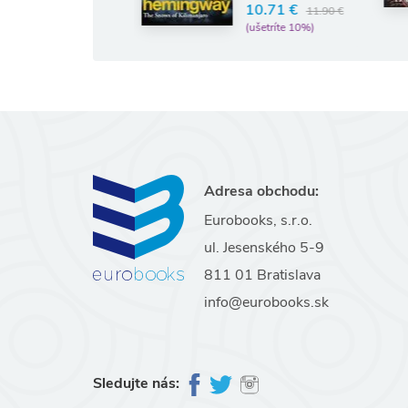
10.71 €
11.90 €
(ušetríte 10%)
Adresa obchodu:
Eurobooks, s.r.o.
ul. Jesenského 5-9
811 01 Bratislava
info@eurobooks.sk
Sledujte nás: