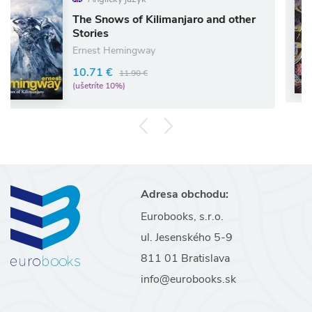
A
he Snows of Kilimanjaro and other
The
tories
Pat 
rnest Hemingway
11.
0.71 €
11.90 €
(uše
šetríte 10%)
Adresa obchodu:
Eurobooks, s.r.o.
ul. Jesenského 5-9
811 01 Bratislava
info@eurobooks.sk