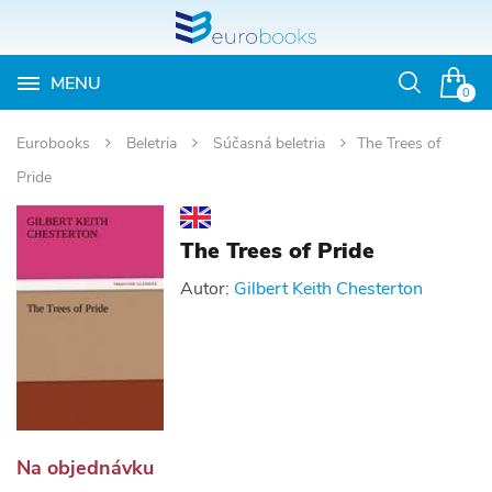
MENU
Otvoriť
0
vyhľadávan
Eurobooks
Beletria
Súčasná beletria
The Trees of
Pride
The Trees of Pride
Autor:
Gilbert Keith Chesterton
Na objednávku