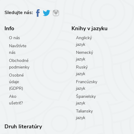
Sledujte nás:
Info
Knihy v jazyku
O nás
Anglický
jazyk
Navštívte
nás
Nemecký
jazyk
Obchodné
podmienky
Ruský
jazyk
Osobné
údaje
Francúzsky
(GDPR)
jazyk
Ako
Španielsky
ušetriť?
jazyk
Taliansky
jazyk
Druh literatúry