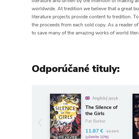
literature and driven by the intention of making a
worldwide. At tredition we believe that a great b
literature projects provide content to tredition. 
the proceeds from each sold copy. As a reader
to save many of the amazing works of world liter
Odporúčané tituly:
Anglický jazyk
Anglický jazyk
The Snows of
The Silence of
Kilimanjaro
the Girls
and other
Pat Barker
Stories
Ernest
11.87 €
13.19 €
Hemingway
(ušetríte 10%)