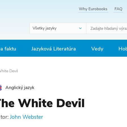
Why Eurobooks
FAQ
Všetky jazyky
ra faktu
Jazyková Literatúra
Vedy
Hob
hite Devil
Anglický jazyk
he White Devil
tor:
John Webster