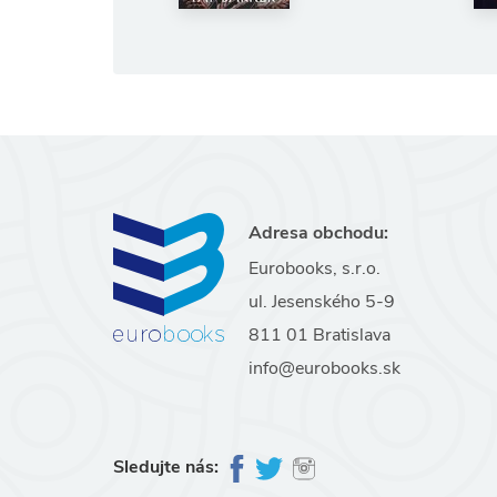
10.71 €
11.90 €
(ušetríte 10%)
Adresa obchodu:
Eurobooks, s.r.o.
ul. Jesenského 5-9
811 01 Bratislava
info@eurobooks.sk
Sledujte nás: