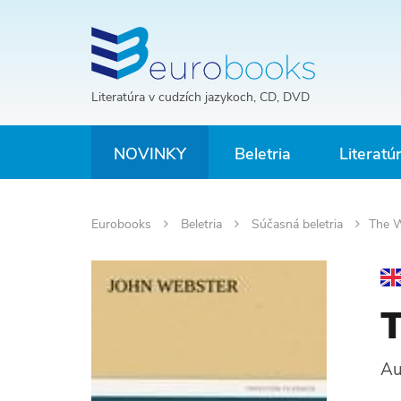
Literatúra v cudzích jazykoch, CD, DVD
NOVINKY
Beletria
Literatú
Eurobooks
Beletria
Súčasná beletria
The W
T
Au