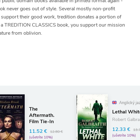
ll public domain books available in printed format again -
ook never goes out of style. Several mostly non-profit
To support their good work, tredition donates a portion of
 of a TREDITION CLASSICS book, you support our mission
ature from oblivion.
Anglický ja
The
Lethal Whit
Aftermath.
Robert Galbra
Film Tie-In
12.33 €
13.
11.52 €
12.80 €
(ušetríte 10%)
(ušetríte 10%)