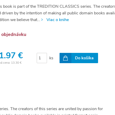
s book is part of the TREDITION CLASSICS series. The creators of
 driven by the intention of making all public domain books avail
dition we believe that...
Viac o knihe
 objednávku
1.97 €
ks
Do košíka
ná cena:
13.30 €
es. The creators of this series are united by passion for