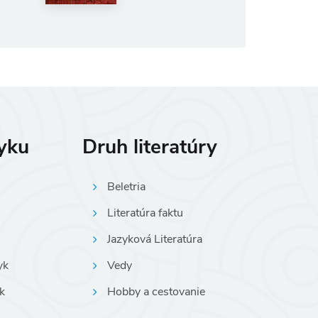
zyku
Druh literatúry
Beletria
Literatúra faktu
Jazyková Literatúra
yk
Vedy
k
Hobby a cestovanie