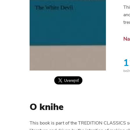
Thi
and
tre
Na
1
bež
O knihe
This book is part of the TREDITION CLASSICS seri