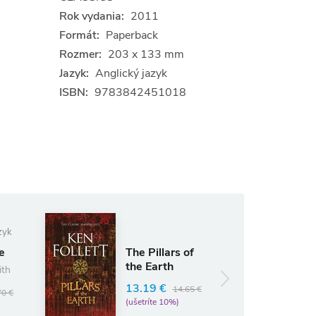
Rok vydania:
2011
Formát:
Paperback
Rozmer:
203 x 133 mm
Jazyk:
Anglický jazyk
ISBN:
9783842451018
zyk
The Pillars of
e
the Earth
ith
13.19 €
14.65 €
70 €
(ušetríte 10%)